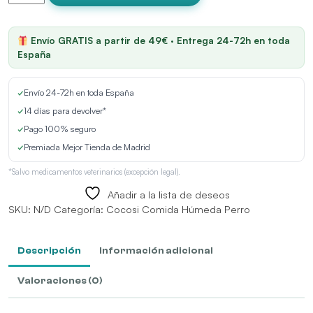
Natural
Food
Ragout
Envío GRATIS a partir de 49€ · Entrega 24-72h en toda
de
España
ternera
cantidad
✓
Envío 24-72h en toda España
✓
14 días para devolver*
✓
Pago 100% seguro
✓
Premiada Mejor Tienda de Madrid
*Salvo medicamentos veterinarios (excepción legal).
Añadir a la lista de deseos
SKU:
N/D
Categoría:
Cocosi Comida Húmeda Perro
Descripción
Información adicional
Valoraciones (0)