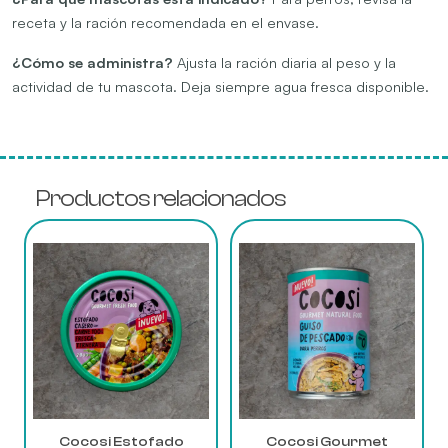
receta y la ración recomendada en el envase.
¿Cómo se administra?
Ajusta la ración diaria al peso y la
actividad de tu mascota. Deja siempre agua fresca disponible.
Productos relacionados
Este
Este
producto
producto
tiene
tiene
múltiples
múltiples
variantes.
variantes.
Las
Las
opciones
opciones
se
se
pueden
pueden
elegir
elegir
Cocosi Estofado
Cocosi Gourmet