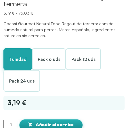
ternera
Rango
3,19
€
-
75,03
€
de
Cocosi Gourmet Natural Food Ragout de ternera: comida
precios:
húmeda natural para perros. Marca española, ingredientes
desde
naturales sin cereales.
3,19 €
hasta
75,03 €
1 unidad
Pack 6 uds
Pack 12 uds
Pack 24 uds
3,19 €
Cocosi
Gourmet
Añadir al carrito