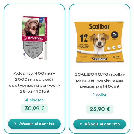
74,99 €
Advantix 400 mg +
SCALIBOR 0,76 g collar
2000 mg solución
para perros de razas
spot-on para perros (>
pequeñas (48cm)
25 kg <40 kg)
1 collar
4 pipetas
30,99
€
23,90
€
Añadir al carrito
Añadir al carrito