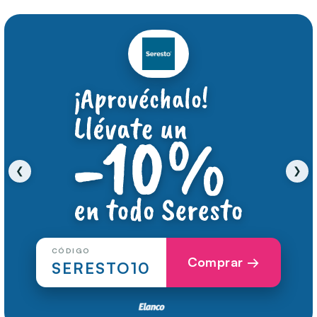
❮
❯
CÓDIGO
Comprar →
SERESTO10