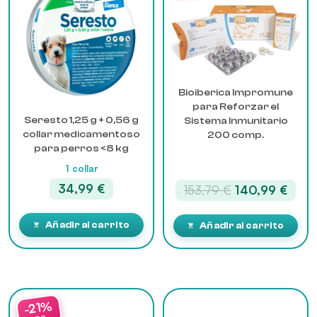
Bioiberica Impromune
para Reforzar el
Seresto 1,25 g + 0,56 g
Sistema Inmunitario
collar medicamentoso
200 comp.
para perros <8 kg
1 collar
34,99
€
El
El
153,79
€
140,99
€
precio
prec
original
actua
Añadir al carrito
Añadir al carrito
era:
es:
153,79 €.
140,