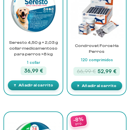
Seresto 4,50 g + 2,03 g
Condrovet Force Ha
collar medicamentoso
Perros
para perros >8 kg
120 comprimidos
1 collar
36,99
€
El
El
66,99
€
52,99
€
precio
preci
original
actua
Añadir al carrito
Añadir al carrito
era:
es:
66,99 €.
52,99