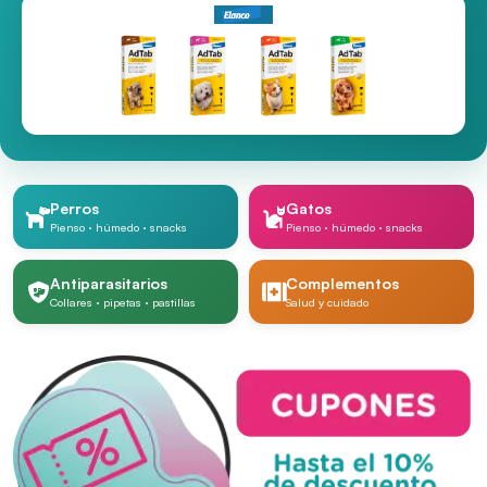
Perros
Gatos
Pienso · húmedo · snacks
Pienso · húmedo · snacks
Antiparasitarios
Complementos
Collares · pipetas · pastillas
Salud y cuidado