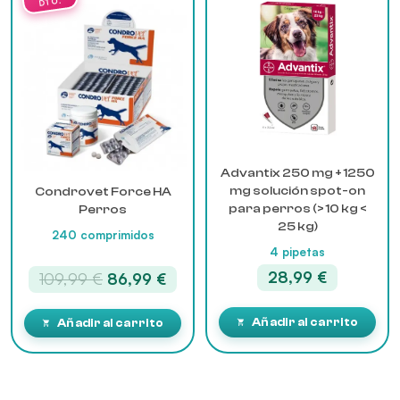
Advantix 250 mg + 1250
mg solución spot-on
Condrovet Force HA
para perros (> 10 kg <
Perros
25 kg)
240 comprimidos
4 pipetas
28,99
€
El
El
109,99
€
86,99
€
precio
precio
original
actual
Añadir al carrito
Añadir al carrito
era:
es:
109,99 €.
86,99 €.