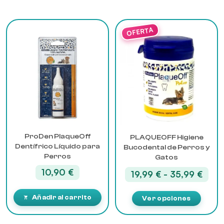
Este
producto
tiene
múltiples
variantes.
Las
opciones
se
pueden
elegir
ProDen PlaqueOff
PLAQUEOFF Higiene
en
Dentífrico Líquido para
Bucodental de Perros y
la
Perros
Gatos
página
10,90
€
de
Rang
19,99
€
-
35,99
€
producto
de
preci
Añadir al carrito
Ver opciones
desd
19,99