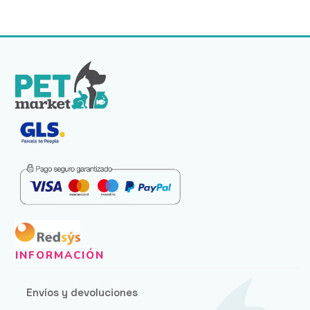
hast
35,9
Envíos y devoluciones