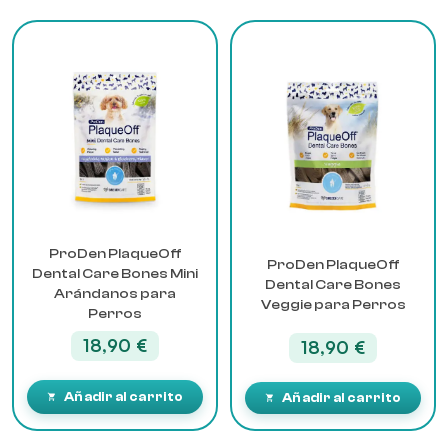
10,90 €
ProDen PlaqueOff
ProDen PlaqueOff
Dental Care Bones Mini
Dental Care Bones
Arándanos para
Veggie para Perros
Perros
18,90
€
18,90
€
Añadir al carrito
Añadir al carrito