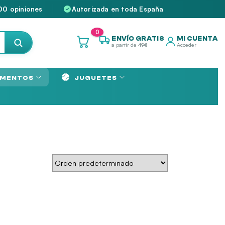
00 opiniones
Autorizada en toda España
0
ENVÍO GRATIS
MI CUENTA
a partir de 49€
Acceder
MENTOS
JUGUETES