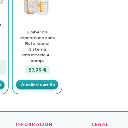
a
Bioiberica
Impromune para
0
Reforzar el
Sistema
Inmunitario 40
comp.
37,99
€
l
o
Añadir al carrito
o
 €.
9 €.