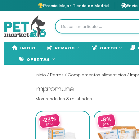
Premio Mejor Tienda de Madrid
Envío
INICIO
PERROS
GATOS
OFERTAS
Inicio
/
Perros
/
Complementos alimenticios
/ Imp
Impromune
Mostrando los 3 resultados