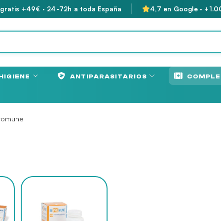
 gratis +49€ · 24-72h a toda España
4,7 en Google · +1.0
HIGIENE
ANTIPARASITARIOS
COMPLE
romune