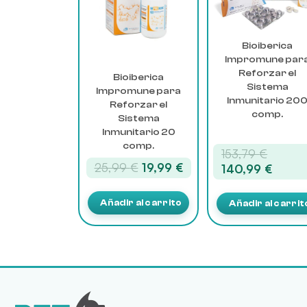
Bioiberica
Impromune par
Reforzar el
Bioiberica
Sistema
Impromune para
Inmunitario 20
Reforzar el
comp.
Sistema
Inmunitario 20
comp.
El
153,79
€
El
El
25,99
€
19,99
€
precio
El
140,99
€
precio
precio
origina
preci
original
actual
era:
actual
Añadir al carrito
Añadir al carrit
era:
es:
153,79
es:
25,99 €.
19,99 €.
140,9