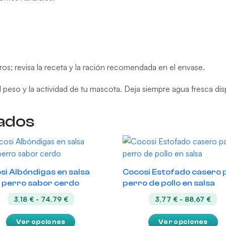
os; revisa la receta y la ración recomendada en el envase.
 al peso y la actividad de tu mascota. Deja siempre agua fresca dis
ados
Este
ucto
producto
tiene
si Albóndigas en salsa
Cocosi Estofado casero 
les
múltiples
 perro sabor cerdo
perro de pollo en salsa
tes.
variantes.
Rango
Ran
3,18
€
-
74,79
€
3,77
€
-
88,67
€
Las
de
de
ones
opciones
precios:
prec
Ver opciones
Ver opciones
desde
des
se