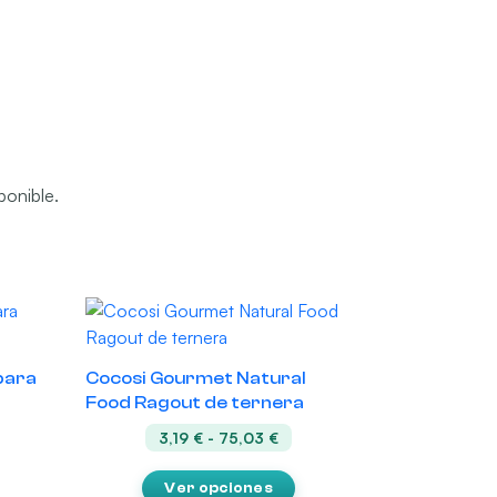
ponible.
Este
producto
tiene
para
Cocosi Gourmet Natural
múltiples
Food Ragout de ternera
variantes.
go
Rango
3,19
€
-
75,03
€
Las
de
opciones
ios:
precios:
Ver opciones
de
desde
se