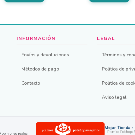
3,18 €
3,77
en
pueden
hasta
hast
elegir
74,79 €
88,6
en
la
a
página
de
ucto
producto
Envíos y devoluciones
Términos y con
Métodos de pago
Política de pri
Contacto
Política de coo
Aviso legal
Mejor Tienda ·
II Premios Petshops
 opiniones reales