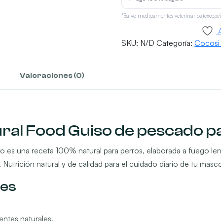
cantidad
*Salvo medicamentos veterinarios (excepci
SKU:
N/D
Categoría:
Cocosi
Valoraciones (0)
ral Food Guiso de pescado p
es una receta 100% natural para perros, elaborada a fuego len
s. Nutrición natural y de calidad para el cuidado diario de tu masc
les
entes naturales.