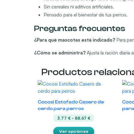
Sin cereales ni aditivos artificiales.
Pensado para el bienestar de tus perros.
Preguntas frecuentes
¿Para qué mascotas está indicado?
Para perr
¿Cómo se administra?
Ajusta la ración diaria
Productos relacion
Este
Este
producto
prod
tiene
tiene
Cocosi Estofado Casero de
Coco
múltiples
múltip
cerdo para perros
para
variantes.
varian
Rango
3,77
€
-
88,67
€
Las
Las
de
opciones
opci
precios:
Ver opciones
desde
se
se