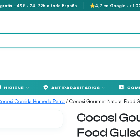
 gratis +49€ · 24-72h a toda España
4,7 en Google · +1.0
HIGIENE
ANTIPARASITARIOS
COM
ocosi Comida Húmeda Perro
/ Cocosi Gourmet Natural Food 
Cocosi Go
Food Guis