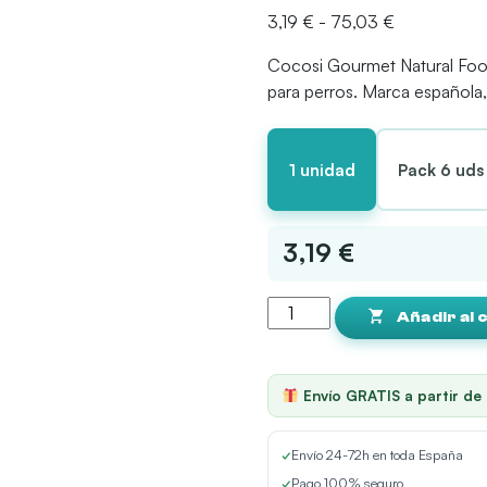
Rango
3,19
€
-
75,03
€
de
Cocosi Gourmet Natural Foo
precios:
para perros. Marca española, 
desde
3,19 €
hasta
1 unidad
Pack 6 uds
75,03 €
3,19 €
Cocosi
Añadir al 
Gourmet
Natural
Food
Envío GRATIS a partir de
Guiso
de
✓
Envío 24-72h en toda España
pescado
✓
Pago 100% seguro