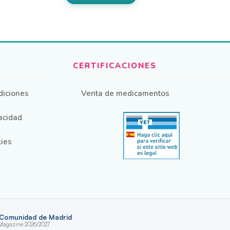
 €
3,19 €
pueden
a
hasta
elegir
7 €
75,03 €
en
la
página
de
producto
diciones
Venta de medicamentos
vacidad
kies
 Comunidad de Madrid
 Magazine 2026/2027