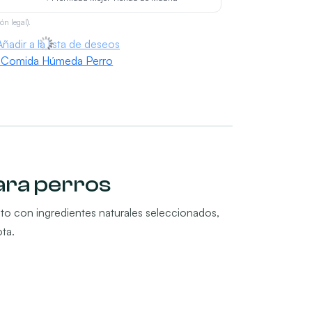
ón legal).
Añadir a la lista de deseos
 Comida Húmeda Perro
ara perros
to con ingredientes naturales seleccionados,
ota.