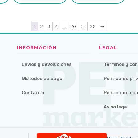
1,37 €
hasta
32,22 €
1
2
3
4
…
20
21
22
→
Envíos y devoluciones
Términos y con
Métodos de pago
Política de pr
Contacto
Política de coo
Aviso legal