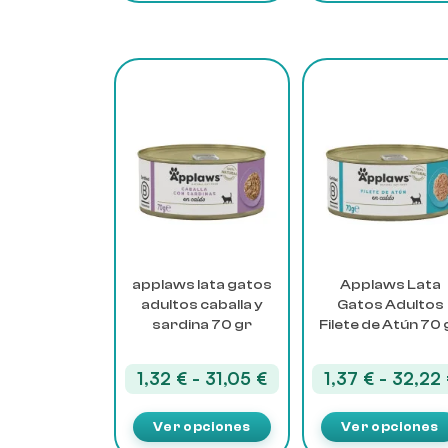
Este
Este
producto
producto
tiene
tiene
múltiples
múltiples
variantes.
variantes.
Las
Las
opciones
opciones
se
se
pueden
pueden
elegir
elegir
applaws lata gatos
Applaws Lata
en
en
adultos caballa y
Gatos Adultos
la
la
sardina 70 gr
Filete de Atún 70 
página
página
de
de
Rango
1,32
€
-
31,05
€
1,37
€
-
32,22
producto
producto
de
precios:
Ver opciones
Ver opciones
desde