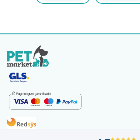
1,32 €
hasta
31,05 €