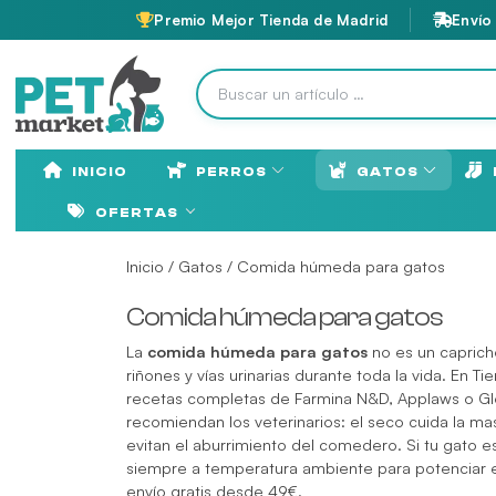
Premio Mejor Tienda de Madrid
Envío
INICIO
PERROS
GATOS
OFERTAS
Inicio
/
Gatos
/ Comida húmeda para gatos
Comida húmeda para gatos
La
comida húmeda para gatos
no es un caprich
riñones y vías urinarias durante toda la vida. En 
recetas completas de Farmina N&D, Applaws o Glor
recomiendan los veterinarios: el seco cuida la ma
evitan el aburrimiento del comedero. Si tu gato es d
siempre a temperatura ambiente para potenciar el
envío gratis desde 49€.