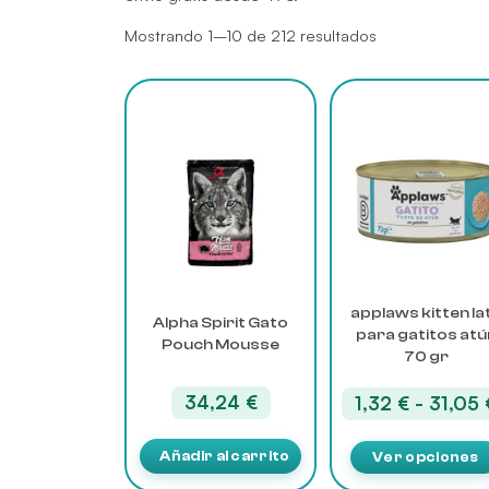
Mostrando 1–10 de 212 resultados
Este
producto
tiene
múltiples
variantes.
Las
opciones
se
pueden
applaws kitten la
elegir
Alpha Spirit Gato
para gatitos atú
en
Pouch Mousse
70 gr
la
página
34,24
€
1,32
€
-
31,05
de
producto
Añadir al carrito
Ver opciones