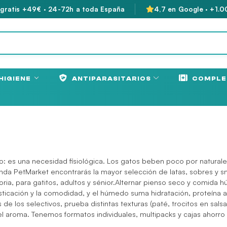
 gratis +49€ · 24-72h a toda España
4,7 en Google · +1.0
HIGIENE
ANTIPARASITARIOS
COMPLE
o: es una necesidad fisiológica. Los gatos beben poco por natural
Tienda PetMarket encontrarás la mayor selección de latas, sobres y 
ia, para gatitos, adultos y sénior.Alternar pienso seco y comida 
sticación y la comodidad, y el húmedo suma hidratación, proteína 
e los selectivos, prueba distintas texturas (paté, trocitos en salsa, 
 aroma. Tenemos formatos individuales, multipacks y cajas ahorro