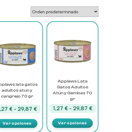
e
Este
oducto
producto
ne
tiene
tiples
múltiples
iantes.
variantes.
s
Las
ciones
opciones
se
eden
pueden
Applaws Lata
pplaws lata gatos
gir
elegir
Gatos Adultos
adultos atun y
en
Atún y Gambas 70
cangrejo 70 gr
la
gr
gina
página
Rango
1,27
€
-
29,87
€
Rango
1,27
€
-
29,87
€
de
de
de
oducto
producto
:
precios:
precios:
Ver opciones
Ver opciones
desde
desde