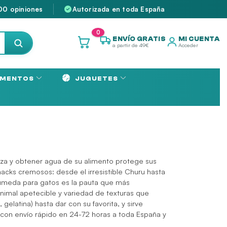
00 opiniones
Autorizada en toda España
0
ENVÍO GRATIS
MI CUENTA
a partir de 49€
Acceder
MENTOS
JUGUETES
eza y obtener agua de su alimento protege sus
snacks cremosos: desde el irresistible
Churu
hasta
húmeda para gatos es la pauta que más
animal apetecible y variedad de texturas que
gelatina) hasta dar con su favorita, y sirve
 con envío rápido en 24-72 horas a toda España y