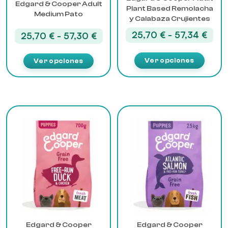
en
en
Edgard & Cooper Adult
Plant Based Remolacha
la
la
Medium Pato
y Calabaza Crujientes
página
página
Ran
25,70
€
-
57,34
€
Rango
de
de
25,70
€
-
57,30
€
de
producto
producto
de
preci
precios:
Ver opciones
Ver opciones
desd
desde
25,7
25,70 €
hast
hasta
57,3
57,30 €
Este
Este
producto
producto
tiene
tiene
múltiples
múltiples
variantes.
variantes.
Las
Las
opciones
opciones
se
se
pueden
pueden
elegir
elegir
Edgard & Cooper
Edgard & Cooper