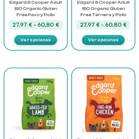
Edgard & Cooper Adult
Edgard & Cooper Adult
en
en
BIO Organic Gluten
BIO Organic Gluten
la
la
Free Pavo y Pollo
Free Ternera y Pollo
página
página
Rango
Ran
27,97
€
-
60,80
€
27,97
€
-
60,80
€
de
de
de
de
producto
producto
precios:
prec
Ver opciones
Ver opciones
desde
desd
27,97 €
27,9
hasta
hast
60,80 €
60,8
Este
Este
producto
producto
tiene
tiene
múltiples
múltiples
variantes.
variantes.
Las
Las
opciones
opciones
se
se
pueden
pueden
elegir
elegir