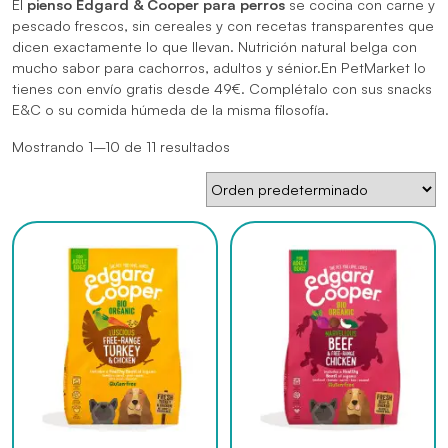
El
pienso Edgard & Cooper para perros
se cocina con carne y
pescado frescos, sin cereales y con recetas transparentes que
dicen exactamente lo que llevan. Nutrición natural belga con
mucho sabor para cachorros, adultos y sénior.En PetMarket lo
tienes con envío gratis desde 49€. Complétalo con sus
snacks
E&C
o su
comida húmeda
de la misma filosofía.
Mostrando 1–10 de 11 resultados
Este
Este
producto
producto
tiene
tiene
múltiples
múltiples
variantes.
variantes.
Las
Las
opciones
opciones
se
se
pueden
pueden
elegir
elegir