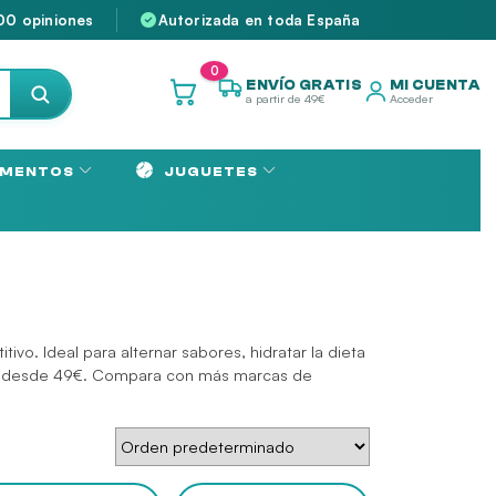
00 opiniones
Autorizada en toda España
0
ENVÍO GRATIS
MI CUENTA
a partir de 49€
Acceder
MENTOS
JUGUETES
vo. Ideal para alternar sabores, hidratar la dieta
atis desde 49€. Compara con más marcas de