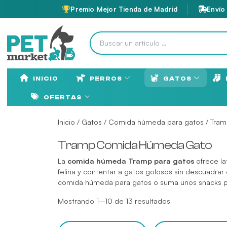
Premio Mejor Tienda de Madrid
Envío
INICIO
PERROS
GATOS
OFERTAS
Inicio
/
Gatos
/
Comida húmeda para gatos
/ Tra
Tramp Comida Húmeda Gato
La
comida húmeda Tramp para gatos
ofrece la
felina y contentar a gatos golosos sin descuadr
comida húmeda para gatos
o suma unos
snacks 
Mostrando 1–10 de 13 resultados