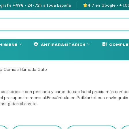
 gratis +49€ · 24-72h a toda España
4,7 en Google · +1.0
HIGIENE
ANTIPARASITARIOS
COMPLE
mp Comida Húmeda Gato
tas sabrosas con pescado y carne de calidad al precio más competiti
ar el presupuesto mensual.Encuéntrala en PetMarket con envío gr
para gatos
al carrito.