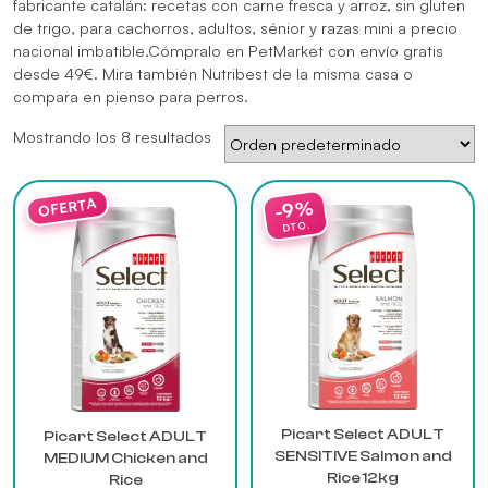
fabricante catalán: recetas con carne fresca y arroz, sin gluten
de trigo, para cachorros, adultos, sénior y razas mini a precio
nacional imbatible.Cómpralo en PetMarket con envío gratis
desde 49€. Mira también
Nutribest
de la misma casa o
compara en
pienso para perros
.
Mostrando los 8 resultados
Este
producto
tiene
múltiples
variantes.
Las
opciones
se
pueden
elegir
Picart Select ADULT
Picart Select ADULT
en
SENSITIVE Salmon and
MEDIUM Chicken and
la
Rice 12kg
Rice