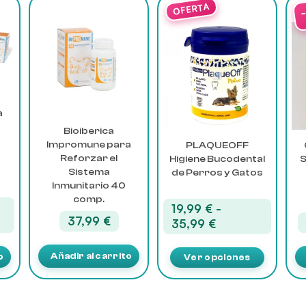
Este
producto
tiene
múltiples
variantes.
Las
opciones
a
se
pueden
Bioiberica
elegir
Impromune para
PLAQUEOFF
0
en
Reforzar el
Higiene Bucodental
S
la
Sistema
de Perros y Gatos
Inmunitario 40
página
comp.
de
19,99
€
-
producto
37,99
€
Rango
35,99
€
l
o
de
precios:
Añadir al carrito
o
Ver opciones
 €.
desde
9 €.
19,99 €
hasta