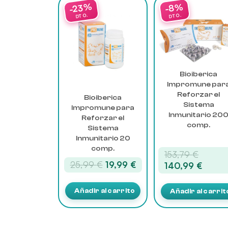
Bioiberica
Impromune par
Reforzar el
Bioiberica
Sistema
Impromune para
Inmunitario 20
Reforzar el
comp.
Sistema
Inmunitario 20
comp.
El
153,79
€
El
El
25,99
€
19,99
€
precio
El
140,99
€
precio
precio
origina
preci
original
actual
era:
actual
Añadir al carrito
Añadir al carrit
era:
es:
153,79
es:
25,99 €.
19,99 €.
140,9