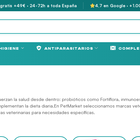
 gratis +49€ · 24-72h a toda España
4,7 en Google · +1.0
HIGIENE
ANTIPARASITARIOS
COMPLE
uerzan la salud desde dentro: probióticos como Fortiflora, inmun
lementan la dieta diaria.En PetMarket seleccionamos marcas veter
tas veterinarias
para necesidades específicas.