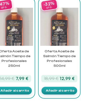
Oferta Aceite de
Oferta Aceite de
almón Tiempo de
Salmón Tiempo de
Profesionales
Profesionales
250ml
500ml
El
El
El
El
14,99
€
7,99
€
18,99
€
12,99
€
precio
precio
precio
precio
original
actual
original
actual
Añadir al carrito
Añadir al carrito
era:
es:
era:
es:
14,99 €.
7,99 €.
18,99 €.
12,99 €.