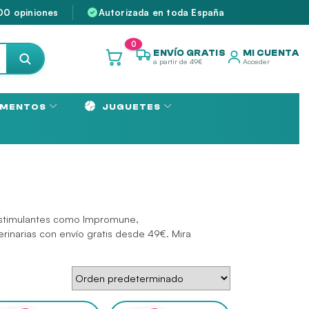
00 opiniones
Autorizada en toda España
0
ENVÍO GRATIS
MI CUENTA
a partir de 49€
Acceder
MENTOS
JUGUETES
oestimulantes como Impromune,
inarias con envío gratis desde 49€. Mira