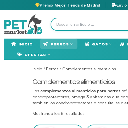
Premio Mejor Tienda de Madrid
Envío
INICIO
PERROS
GATOS
OFERTAS
Inicio
/
Perros
/ Complementos alimenticios
Complementos alimenticios
Los
complementos alimenticios para perros
ref
condroprotectores, omega 3 y vitaminas que comp
también los
condroprotectores
o consulta las
die
Mostrando los 8 resultados