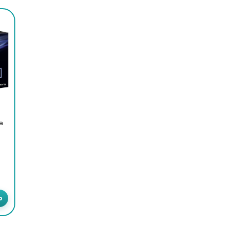
35,99 €
e
o