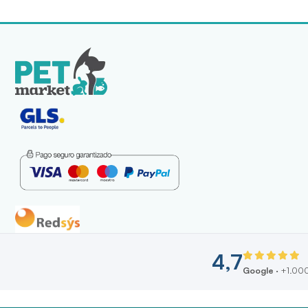
4,7
Google
· +1.000