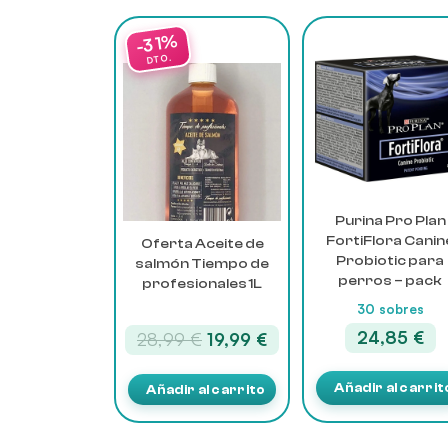
Purina Pro Plan
FortiFlora Canin
Oferta Aceite de
Probiotic para
salmón Tiempo de
perros – pack
profesionales 1L
30 sobres
24,85
€
El
El
28,99
€
19,99
€
precio
precio
original
actual
Añadir al carrit
Añadir al carrito
era:
es:
28,99 €.
19,99 €.