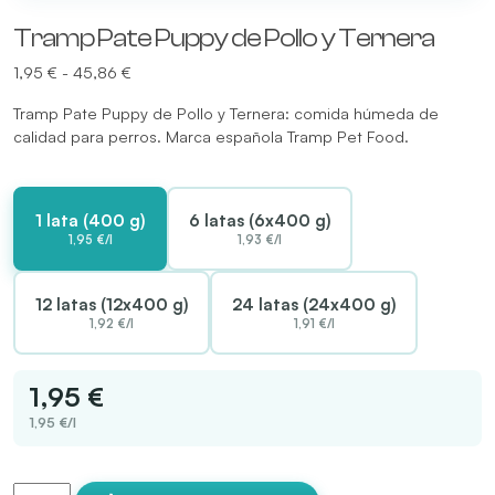
Tramp Pate Puppy de Pollo y Ternera
Rango
1,95
€
-
45,86
€
de
Tramp Pate Puppy de Pollo y Ternera: comida húmeda de
precios:
calidad para perros. Marca española Tramp Pet Food.
desde
1,95 €
hasta
45,86 €
1 lata (400 g)
6 latas (6x400 g)
1,95 €/l
1,93 €/l
12 latas (12x400 g)
24 latas (24x400 g)
1,92 €/l
1,91 €/l
1,95 €
1,95 €/l
Tramp