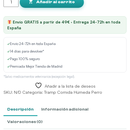
Pate
Añadir al carrito
Puppy
de
Pollo
Envío GRATIS a partir de 49€ · Entrega 24-72h en toda
y
España
Ternera
cantidad
✓
Envío 24-72h en toda España
✓
14 días para devolver*
✓
Pago 100% seguro
✓
Premiada Mejor Tienda de Madrid
*Salvo medicamentos veterinarios (excepción legal).
Añadir a la lista de deseos
SKU:
N/D
Categoría:
Tramp Comida Húmeda Perro
Descripción
Información adicional
Valoraciones (0)