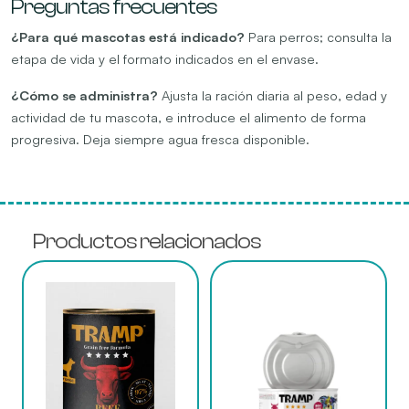
Preguntas frecuentes
¿Para qué mascotas está indicado?
Para perros; consulta la
etapa de vida y el formato indicados en el envase.
¿Cómo se administra?
Ajusta la ración diaria al peso, edad y
actividad de tu mascota, e introduce el alimento de forma
progresiva. Deja siempre agua fresca disponible.
Productos relacionados
Este
Este
producto
producto
tiene
tiene
múltiples
múltiples
variantes.
variantes.
Las
Las
opciones
opciones