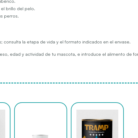
ibérico.
el brillo del pelo.
s perros.
; consulta la etapa de vida y el formato indicados en el envase.
l peso, edad y actividad de tu mascota, e introduce el alimento de 
Este
Este
producto
producto
tiene
tiene
múltiples
múltiples