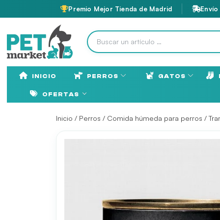
Premio Mejor Tienda de Madrid
Envío
INICIO
PERROS
GATOS
OFERTAS
Inicio
/
Perros
/
Comida húmeda para perros
/
Tr