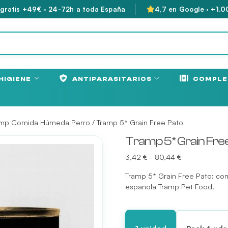
 gratis +49€ · 24-72h a toda España
4,7 en Google · +1.0
HIGIENE
ANTIPARASITARIOS
COMPLE
amp Comida Húmeda Perro
/ Tramp 5* Grain Free Pato
Tramp 5* Grain Fre
Rango
3,42
€
-
80,44
€
de
Tramp 5* Grain Free Pato: co
precios:
española Tramp Pet Food.
desde
3,42 €
hasta
80,44 €