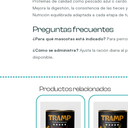
Proteínas de calidad como pescado azul o cerdo 
Mejora la digestión, la consistencia de las heces y 
Nutrición equilibrada adaptada a cada etapa de tu
Preguntas frecuentes
¿Para qué mascotas está indicado?
Para perros
¿Cómo se administra?
Ajusta la ración diaria a
disponible.
Productos relacionados
Este
Este
producto
producto
tiene
tiene
múltiples
múltiples