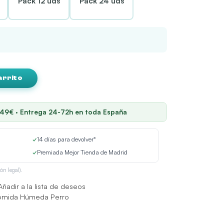
Pack 12 uds
Pack 24 uds
arrito
 49€ · Entrega 24-72h en toda España
✓
14 días para devolver*
✓
Premiada Mejor Tienda de Madrid
ón legal).
Añadir a la lista de deseos
omida Húmeda Perro