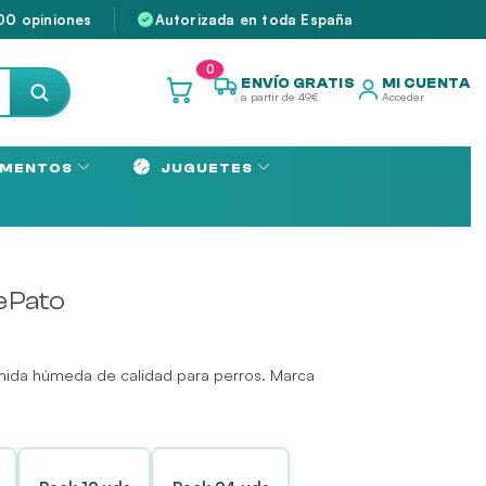
00 opiniones
Autorizada en toda España
0
ENVÍO GRATIS
MI CUENTA
a partir de 49€
Acceder
MENTOS
JUGUETES
e Pato
mida húmeda de calidad para perros. Marca