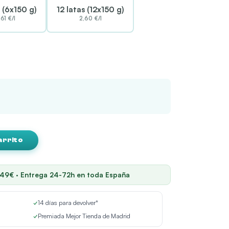
s (6x150 g)
12 latas (12x150 g)
,61 €/l
2,60 €/l
arrito
 49€ · Entrega 24-72h en toda España
✓
14 días para devolver*
✓
Premiada Mejor Tienda de Madrid