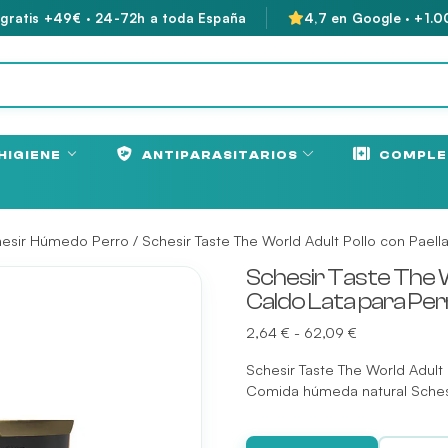
 gratis +49€ · 24-72h a toda España
4,7 en Google · +1.0
HIGIENE
ANTIPARASITARIOS
COMPLE
esir Húmedo Perro
/ Schesir Taste The World Adult Pollo con Paell
Schesir Taste The W
Caldo Lata para Pe
Rango
2,64
€
-
62,09
€
de
Schesir Taste The World Adult 
precios:
Comida húmeda natural Schesi
desde
2,64 €
hasta