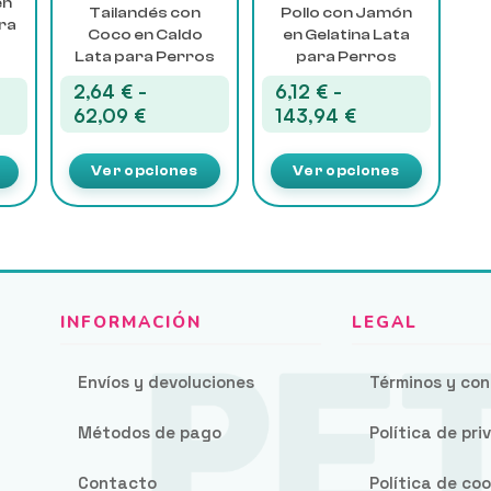
en
Tailandés con
Pollo con Jamón
en
en
ara
Coco en Caldo
en Gelatina Lata
la
la
Lata para Perros
para Perros
página
página
de
de
2,64
€
-
6,12
€
-
producto
producto
Rango
Rango
62,09
€
143,94
€
o
de
de
precios:
precios:
os:
Ver opciones
Ver opciones
desde
desde
e
2,64 €
6,12 €
€
hasta
hasta
62,09 €
143,94 €
0 €
Envíos y devoluciones
Términos y con
Métodos de pago
Política de pr
Contacto
Política de coo