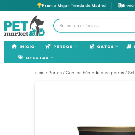
Premio Mejor Tienda de Madrid
Envío
INICIO
PERROS
GATOS
OFERTAS
Inicio
/
Perros
/
Comida húmeda para perros
/
Sch