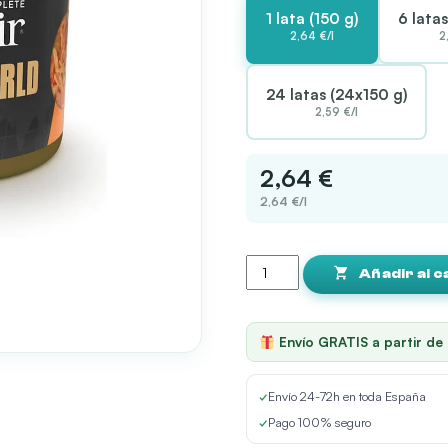
62,09 €
1 lata (150 g)
6 lata
2,64 €/l
2
24 latas (24x150 g)
2,59 €/l
2,64 €
2,64 €/l
Schesir
Taste
Añadir al c
The
World
Adult
Envío GRATIS a partir de
Pollo
con
Paella
✓
Envío 24-72h en toda España
en
✓
Pago 100% seguro
Caldo