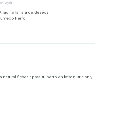
ón legal).
Añadir a la lista de deseos
Húmedo Perro
atural Schesir para tu perro en lata: nutrición y