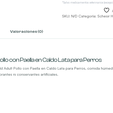
Lata
*Salvo medicamentos veterinarios (excepci
para
Perros
SKU:
N/D
Categoría:
Schesir 
cantidad
Valoraciones (0)
llo con Paella en Caldo Lata para Perros
 Adult Pollo con Paella en Caldo Lata para Perros, comida húmeda n
rantes ni conservantes artificiales.