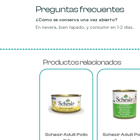
Preguntas frecuentes
¿Cómo se conserva una vez abierto?
En nevera, bien tapado, y consumir en 1-2 días.
Productos relacionados
Este
Este
producto
producto
tiene
tiene
múltiples
múltiples
variantes.
variantes.
Las
Las
opciones
opciones
se
se
pueden
pueden
Schesir Adult Pollo
Schesir Adult Po
elegir
elegir