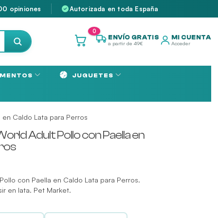
00 opiniones
Autorizada en toda España
0
ENVÍO GRATIS
MI CUENTA
a partir de 49€
Acceder
MENTOS
JUGUETES
a en Caldo Lata para Perros
orld Adult Pollo con Paella en
rros
Pollo con Paella en Caldo Lata para Perros.
r en lata. Pet Market.