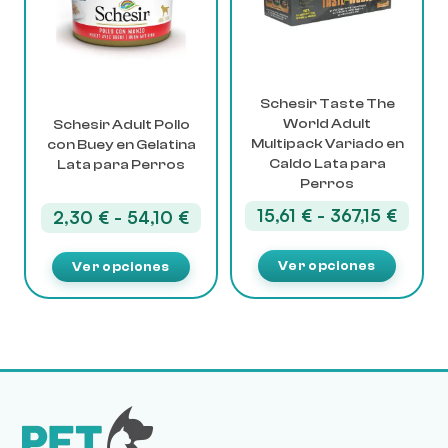
Las
Las
opciones
opciones
se
se
pueden
pueden
elegir
elegir
Schesir Taste The
World Adult
en
en
Schesir Adult Pollo
Multipack Variado en
con Buey en Gelatina
la
la
Caldo Lata para
Lata para Perros
página
página
Perros
de
de
producto
producto
Rang
15,61
€
-
367,15
€
Rango
2,30
€
-
54,10
€
de
de
precio
precios:
Ver opciones
Ver opciones
desde
desde
15,61 
2,30 €
hasta
hasta
367,15
54,10 €