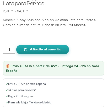
Lata para Perros
Rango
2,30
€
-
54,10
€
de
Schesir Puppy Atún con Aloe en Gelatina Lata para Perros.
precios:
Comida húmeda natural Schesir en lata. Pet Market.
desde
2,30 €
hasta
54,10 €
Schesir
Puppy
Añadir al carrito
Atún
con
Aloe
Envío GRATIS a partir de 49€ · Entrega 24-72h en toda
en
España
Gelatina
Lata
✓
Envío 24-72h en toda España
para
Perros
✓
14 días para devolver*
cantidad
✓
Pago 100% seguro
✓
Premiada Mejor Tienda de Madrid