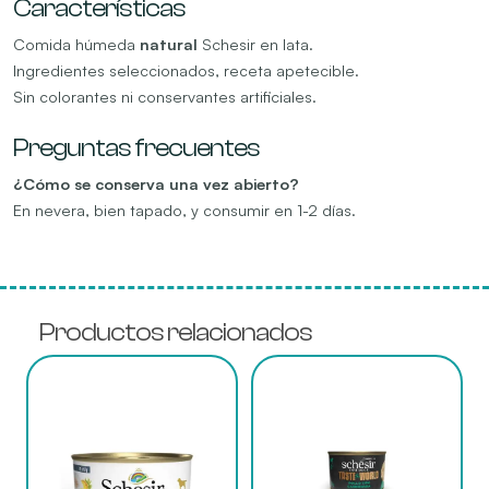
Características
Comida húmeda
natural
Schesir en lata.
Ingredientes seleccionados, receta apetecible.
Sin colorantes ni conservantes artificiales.
Preguntas frecuentes
¿Cómo se conserva una vez abierto?
En nevera, bien tapado, y consumir en 1-2 días.
Productos relacionados
Este
Este
producto
producto
tiene
tiene
múltiples
múltiples
variantes.
variantes.