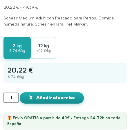
Rango
20,22
€
-
49,39
€
de
Schesir Medium Adult con Pescado para Perros. Comida
precios:
húmeda natural Schesir en lata. Pet Market.
desde
20,22 €
hasta
49,39 €
3 kg
12 kg
6,74 €/kg
4,12 €/kg
20,22 €
6,74 €/kg
Schesir
Medium
Añadir al carrito
Adult
con
Pescado
Envío GRATIS a partir de 49€ · Entrega 24-72h en toda
para
España
Perros