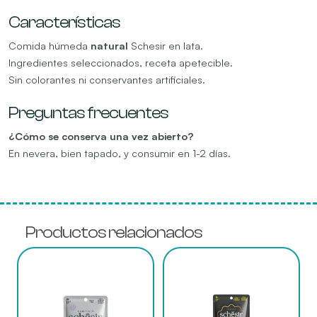
Características
Comida húmeda
natural
Schesir en lata.
Ingredientes seleccionados, receta apetecible.
Sin colorantes ni conservantes artificiales.
Preguntas frecuentes
¿Cómo se conserva una vez abierto?
En nevera, bien tapado, y consumir en 1-2 días.
Productos relacionados
Este
Este
producto
producto
tiene
tiene
múltiples
múltiples