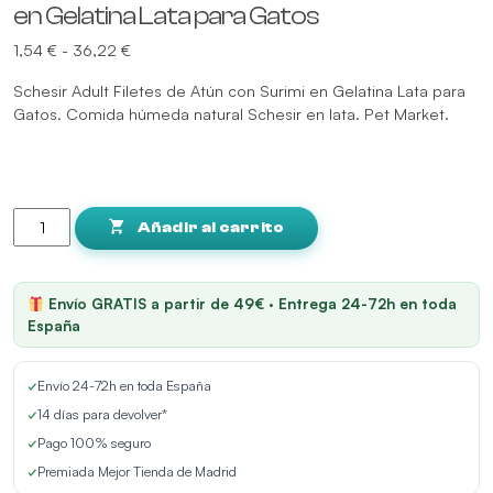
en Gelatina Lata para Gatos
Rango
1,54
€
-
36,22
€
de
Schesir Adult Filetes de Atún con Surimi en Gelatina Lata para
precios:
Gatos. Comida húmeda natural Schesir en lata. Pet Market.
desde
1,54 €
hasta
36,22 €
Schesir
Adult
Añadir al carrito
Filetes
de
Atún
Envío GRATIS a partir de 49€ · Entrega 24-72h en toda
con
España
Surimi
en
✓
Envío 24-72h en toda España
Gelatina
Lata
✓
14 días para devolver*
para
✓
Pago 100% seguro
Gatos
✓
Premiada Mejor Tienda de Madrid
cantidad