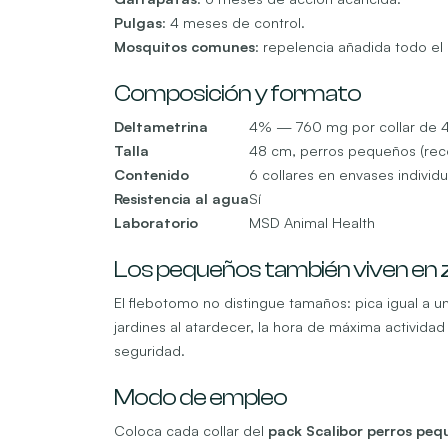
Pulgas
: 4 meses de control.
Mosquitos comunes
: repelencia añadida todo el
Composición y formato
Deltametrina
4% — 760 mg por collar de 
Talla
48 cm, perros pequeños (rec
Contenido
6 collares en envases individ
Resistencia al agua
Sí
Laboratorio
MSD Animal Health
Los pequeños también viven en
El flebotomo no distingue tamaños: pica igual a 
jardines al atardecer, la hora de máxima actividad
seguridad.
Modo de empleo
Coloca cada collar del
pack Scalibor perros peq