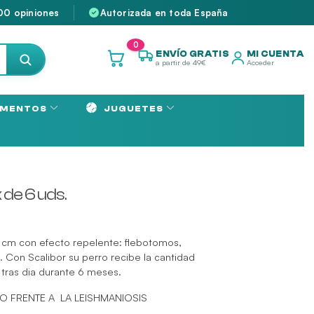
00 opiniones
Autorizada en toda España
0
ENVÍO GRATIS
MI CUENTA
a partir de 49€
Acceder
MENTOS
JUGUETES
de 6 uds.
48 cm con efecto repelente: flebotomos,
. Con Scalibor su perro recibe la cantidad
 tras dia durante 6 meses.
O FRENTE A LA LEISHMANIOSIS