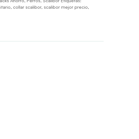
acks Ahorro
,
Perros
,
Scalibor
Etiquetas:
itario
,
collar scalibor
,
scalibor mejor precio
,