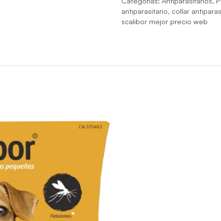
Categorías:
Antiparasitarios
,
P
antiparasitario
,
collar antiparas
scalibor mejor precio web