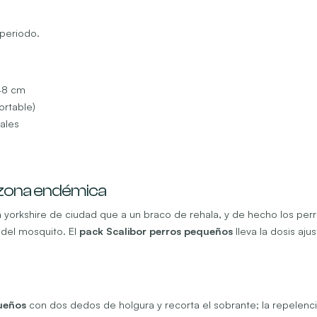
 periodo.
48 cm
ortable)
uales
 zona endémica
un yorkshire de ciudad que a un braco de rehala, y de hecho los p
 del mosquito. El
pack Scalibor perros pequeños
lleva la dosis aju
ueños
con dos dedos de holgura y recorta el sobrante; la repelenci