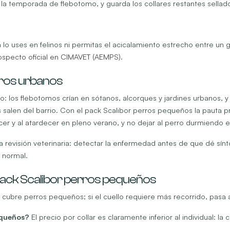
a la temporada de flebotomo, y guarda los collares restantes sellado
 lo uses en felinos ni permitas el acicalamiento estrecho entre un g
ospecto oficial en CIMAVET (AEMPS)
.
rros urbanos
o: los flebotomos crían en sótanos, alcorques y jardines urbanos, y
len del barrio. Con el pack Scalibor perros pequeños la pauta pre
er y al atardecer en pleno verano, y no dejar al perro durmiendo e
la revisión veterinaria: detectar la enfermedad antes de que dé sín
 normal.
pack Scalibor perros pequeños
 cubre perros pequeños; si el cuello requiere más recorrido, pasa 
equeños?
El precio por collar es claramente inferior al individual: la