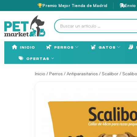
Premio Mejor Tienda de Madrid
Envío
INICIO
PERROS
GATOS
OFERTAS
Inicio
/
Perros
/
Antiparasitarios
/
Scalibor
/ Scalib