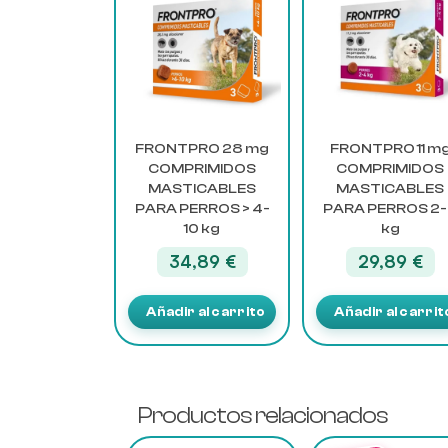
FRONTPRO 28 mg
FRONTPRO 11 m
COMPRIMIDOS
COMPRIMIDOS
MASTICABLES
MASTICABLES
PARA PERROS > 4-
PARA PERROS 2
10 kg
kg
34,89
€
29,89
€
Añadir al carrito
Añadir al carrit
Productos relacionados