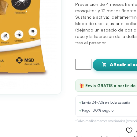
Prevención de 4 meses frente
mosquitos y 12 meses flebot
Sustancia activa: deltamertr
Modo de uso: ajustar el collar
(dejando un espacio de dos dedo
roce y la liberación de la del
tras el pasador
Scalibor
48cm
Añadir al c
pack
de
6
Envío GRATIS a partir de
uds.
cantidad
✓
Envío 24-72h en toda España
✓
Pago 100% seguro
*Salvo medicamentos veterinarios (excepci