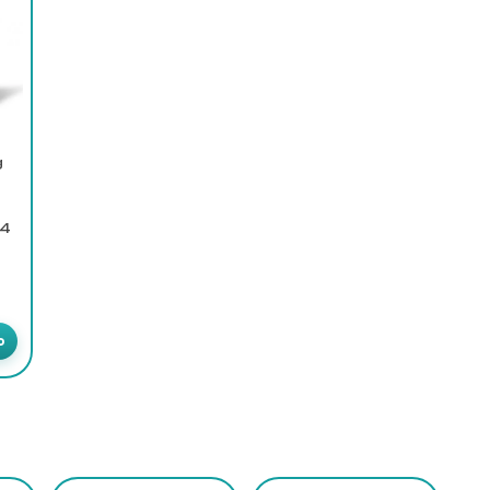
g
-4
o