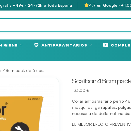
 gratis +49€ · 24-72h a toda España
4,7 en Google · +1.0
HIGIENE
ANTIPARASITARIOS
COMPLE
or 48cm pack de 6 uds.
Scalibor 48cm pack 
133,00
€
Collar antiparasitario perro 
mosquitos, garrapatas, pulgas
necesaria de deltametrina dia
EL MEJOR EFECTO PREVENTIV