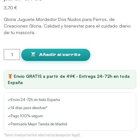
3,70
€
Gloria Juguete Mordedor Dos Nudos para Perros, de
Creaciones Gloria. Calidad y bienestar para el cuidado diario
de tu mascota.
Gloria
Juguete
Añadir al carrito
Mordedor
Dos
Nudos
Envío GRATIS a partir de 49€ · Entrega 24-72h en toda
para
España
Perros
cantidad
✓
Envío 24-72h en toda España
✓
14 días para devolver*
✓
Pago 100% seguro
✓
Premiada Mejor Tienda de Madrid
*Salvo medicamentos veterinarios (excepción legal).