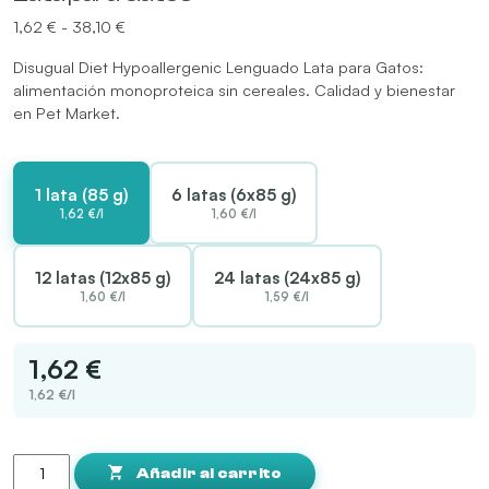
Rango
1,62
€
-
38,10
€
de
Disugual Diet Hypoallergenic Lenguado Lata para Gatos:
precios:
alimentación monoproteica sin cereales. Calidad y bienestar
desde
en Pet Market.
1,62 €
hasta
38,10 €
1 lata (85 g)
6 latas (6x85 g)
1,62 €/l
1,60 €/l
12 latas (12x85 g)
24 latas (24x85 g)
1,60 €/l
1,59 €/l
1,62 €
1,62 €/l
Disugual
Diet
Añadir al carrito