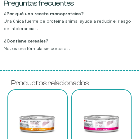
Preguntas frecuentes
¿Por qué una receta monoproteica?
Una única fuente de proteína animal ayuda a reducir el riesgo
de intolerancias.
¿Contiene cereales?
No, es una fórmula sin cereales.
Productos relacionados
Este
Este
producto
producto
tiene
tiene
múltiples
múltiples
variantes.
variantes.
Las
Las
opciones
opciones