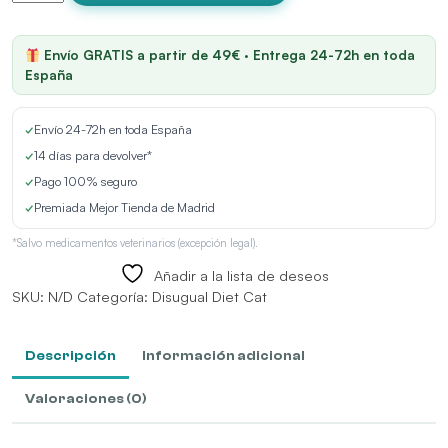
Hypoallergenic
Lenguado
Lata
Envío GRATIS a partir de 49€ · Entrega 24-72h en toda
para
España
Gatos
cantidad
✓
Envío 24-72h en toda España
✓
14 días para devolver*
✓
Pago 100% seguro
✓
Premiada Mejor Tienda de Madrid
*Salvo medicamentos veterinarios (excepción legal).
Añadir a la lista de deseos
SKU:
N/D
Categoría:
Disugual Diet Cat
Descripción
Información adicional
Valoraciones (0)