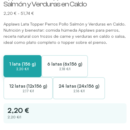
Salmón y Verduras en Caldo
Rango
2,20
€
-
51,74
€
de
Applaws Lata Topper Perros Pollo Salmón y Verduras en Caldo.
precios:
Nutrición y bienestar: comida húmeda Applaws para perros,
desde
receta natural con trozos de carne y verduras en caldo o salsa,
2,20 €
ideal como plato completo o topper sobre el pienso.
hasta
51,74 €
1 lata (156 g)
6 latas (6x156 g)
2,20 €/l
2,18 €/l
12 latas (12x156 g)
24 latas (24x156 g)
2,17 €/l
2,16 €/l
2,20 €
2,20 €/l