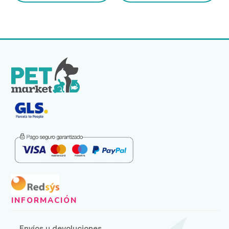
2,20 €
2,20 
hasta
hasta
51,74 €
51,74 
Envíos y devoluciones