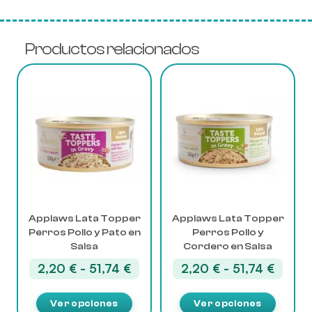
Productos relacionados
Este
Este
producto
producto
tiene
tiene
múltiples
múltiples
variantes.
variantes.
Las
Las
opciones
opciones
se
se
pueden
pueden
elegir
elegir
Applaws Lata Topper
Applaws Lata Topper
Perros Pollo y Pato en
Perros Pollo y
en
en
Salsa
Cordero en Salsa
la
la
página
página
Rango
Rango
2,20
€
-
51,74
€
2,20
€
-
51,74
€
de
de
de
de
producto
producto
precios:
precio
Ver opciones
Ver opciones