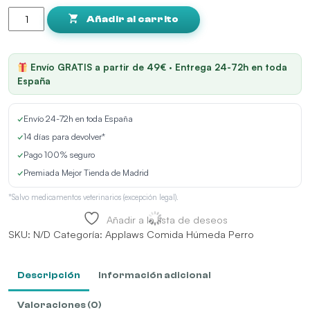
Applaws
Lata
Añadir al carrito
Topper
Perros
Pollo
Envío GRATIS a partir de 49€ · Entrega 24-72h en toda
Salmón
España
y
Verduras
✓
Envío 24-72h en toda España
en
Caldo
✓
14 días para devolver*
cantidad
✓
Pago 100% seguro
✓
Premiada Mejor Tienda de Madrid
*Salvo medicamentos veterinarios (excepción legal).
Añadir a la lista de deseos
SKU:
N/D
Categoría:
Applaws Comida Húmeda Perro
Descripción
Información adicional
Valoraciones (0)