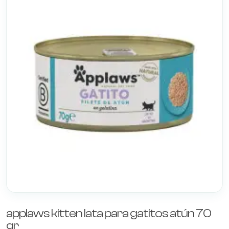
applaws kitten lata para gatitos atún 70
gr