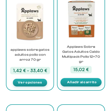
producto
tiene
múltiples
variantes.
Las
opciones
se
pueden
elegir
Applaws Sobre
applaws sobre gatos
Gatos Adultos Caldo
en
adultos pollo con
Multipack Pollo 12×70
la
arroz 70 gr
gr
página
de
15,02
€
Rango
1,42
€
-
33,40
€
producto
de
precios:
Añadir al carrito
Ver opciones
desde
1,42 €
hasta
33,40 €