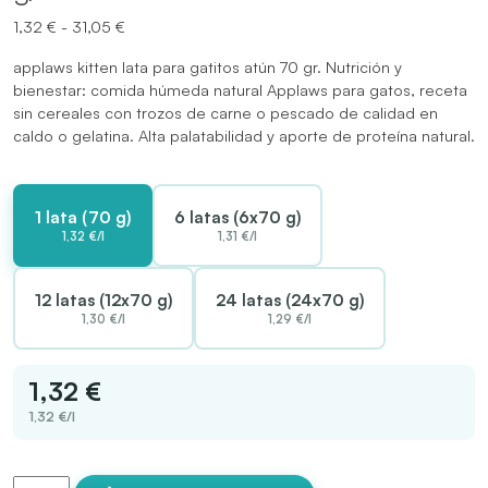
Rango
1,32
€
-
31,05
€
de
applaws kitten lata para gatitos atún 70 gr. Nutrición y
precios:
bienestar: comida húmeda natural Applaws para gatos, receta
desde
sin cereales con trozos de carne o pescado de calidad en
1,32 €
caldo o gelatina. Alta palatabilidad y aporte de proteína natural.
hasta
31,05 €
1 lata (70 g)
6 latas (6x70 g)
1,32 €/l
1,31 €/l
12 latas (12x70 g)
24 latas (24x70 g)
1,30 €/l
1,29 €/l
1,32 €
1,32 €/l
applaws