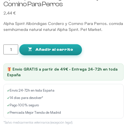
Comino Para Perros
2,44
€
Alpha Spirit Albóndigas Cordero y Comino Para Perros. comida
semihúmeda natural natural Alpha Spirit. Pet Market.
Alpha
Spirit
Añadir al carrito
Albóndigas
Cordero
y
Envío GRATIS a partir de 49€ · Entrega 24-72h en toda
Comino
España
Para
Perros
✓
Envío 24-72h en toda España
cantidad
✓
14 días para devolver*
✓
Pago 100% seguro
✓
Premiada Mejor Tienda de Madrid
*Salvo medicamentos veterinarios (excepción legal).