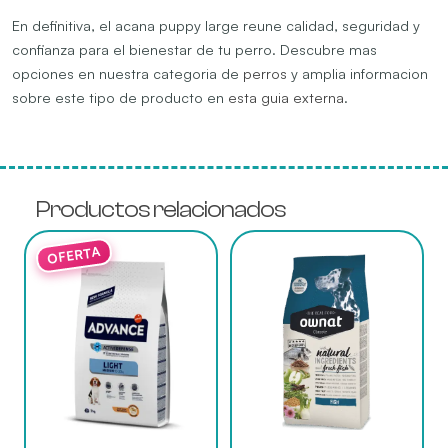
En definitiva, el acana puppy large reune calidad, seguridad y
confianza para el bienestar de tu perro. Descubre mas
opciones en nuestra categoria de
perros
y amplia informacion
sobre este tipo de producto en
esta guia externa
.
Productos relacionados
Este
producto
tiene
múltiples
variantes.
Las
opciones
se
pueden