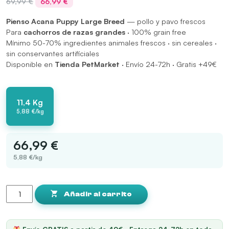
69,99
€
66,99
€
precio
precio
Pienso Acana Puppy Large Breed
original
actual
— pollo y pavo frescos
Para
cachorros de razas grandes
era:
es:
· 100% grain free
Mínimo 50-70% ingredientes animales frescos · sin cereales ·
69,99 €.
66,99 €.
sin conservantes artificiales
Disponible en
Tienda PetMarket
· Envío 24-72h · Gratis +49€
11,4 Kg
5,88 €/kg
66,99 €
5,88 €/kg
Acana
Puppy
Añadir al carrito
Large
Breed
cantidad