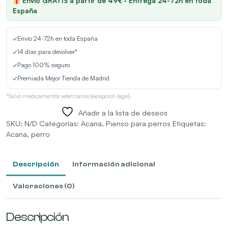
Envío GRATIS a partir de 49€ · Entrega 24-72h en toda
España
✓
Envío 24-72h en toda España
✓
14 días para devolver*
✓
Pago 100% seguro
✓
Premiada Mejor Tienda de Madrid
*Salvo medicamentos veterinarios (excepción legal).
Añadir a la lista de deseos
SKU:
N/D
Categorías:
Acana
,
Pienso para perros
Etiquetas:
Acana
,
perro
Descripción
Información adicional
Valoraciones (0)
Descripción