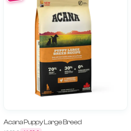
Acana Puppy Large Breed
El
El