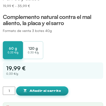
Rango
19,99
€
-
35,99
€
de
Complemento natural contra el mal
precios:
desde
aliento, la placa y el
sarro
19,99 €
hasta
Formato de venta 3 botes 40g
35,99 €
60 g
120 g
0,33 €/g
0,30 €/g
19,99 €
0,33 €/g
PLAQUEOFF
Higiene
Añadir al carrito
Bucodental
de
Perros