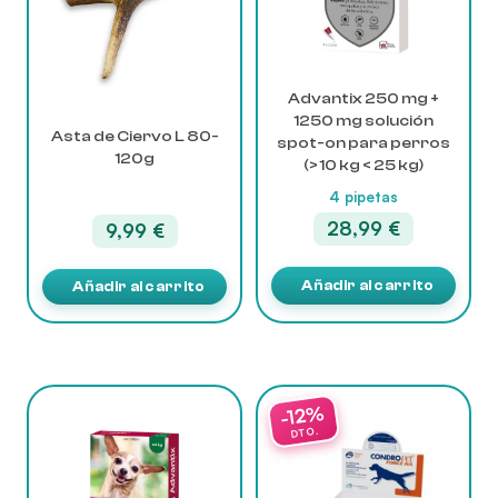
Advantix 250 mg +
1250 mg solución
Asta de Ciervo L 80-
spot-on para perros
120g
(> 10 kg < 25 kg)
4 pipetas
28,99
€
9,99
€
Añadir al carrito
Añadir al carrito