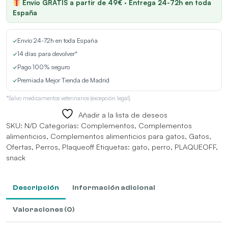
Envío GRATIS a partir de 49€ · Entrega 24-72h en toda
y
España
Gatos
cantidad
✓
Envío 24-72h en toda España
✓
14 días para devolver*
✓
Pago 100% seguro
✓
Premiada Mejor Tienda de Madrid
*Salvo medicamentos veterinarios (excepción legal).
Añadir a la lista de deseos
SKU:
N/D
Categorías:
Complementos
,
Complementos
alimenticios
,
Complementos alimenticios para gatos
,
Gatos
,
Ofertas
,
Perros
,
Plaqueoff
Etiquetas:
gato
,
perro
,
PLAQUEOFF
,
snack
Descripción
Información adicional
Valoraciones (0)