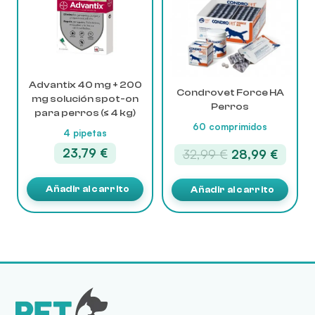
Advantix 40 mg + 200
Condrovet Force HA
mg solución spot-on
Perros
para perros (≤ 4 kg)
60 comprimidos
4 pipetas
23,79
€
El
El
32,99
€
28,99
€
precio
precio
original
actual
Añadir al carrito
Añadir al carrito
era:
es:
32,99 €.
28,99 