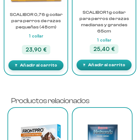
SCALIBOR 1 g collar
SCALIBOR 0,76 g collar
para perros de razas
para perros de razas
medianas y grandes
pequeñas (48cm)
65cm
1 collar
1 collar
25,40
€
23,90
€
Añadir al carrito
Añadir al carrito
Productos relacionados