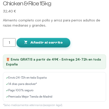
Chicken & Rice 15kg
32,40
€
Alimento completo con pollo y arroz para perros adultos de
razas medianas y grandes.
PICART
NUTRIBEST
Añadir al carrito
PERRO
ADULTO
Chicken
Envío GRATIS a partir de 49€ · Entrega 24-72h en toda
&
España
Rice
15kg
✓
Envío 24-72h en toda España
cantidad
✓
14 días para devolver*
✓
Pago 100% seguro
✓
Premiada Mejor Tienda de Madrid
*Salvo medicamentos veterinarios (excepción legal).