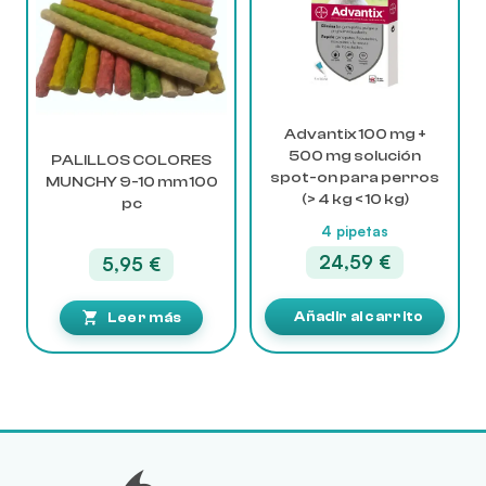
Advantix 100 mg +
500 mg solución
PALILLOS COLORES
spot-on para perros
MUNCHY 9-10 mm 100
(> 4 kg < 10 kg)
pc
4 pipetas
24,59
€
5,95
€
Añadir al carrito
Leer más