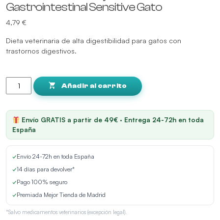
Gastrointestinal Sensitive Gato
4,79
€
Dieta veterinaria de alta digestibilidad para gatos con
trastornos digestivos.
Advance
Veterinary
Añadir al carrito
Diets
Gastrointestinal
Sensitive
Envío GRATIS a partir de 49€ · Entrega 24-72h en toda
Gato
España
cantidad
✓
Envío 24-72h en toda España
✓
14 días para devolver*
✓
Pago 100% seguro
✓
Premiada Mejor Tienda de Madrid
*Salvo medicamentos veterinarios (excepción legal).