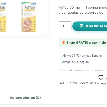
AdTab 56 mg — 1 comprimido m
y garrapatas para perros de 1
AdTab
Comprimidos
Añadir al c
Masticables
Antiparasitarios
para
Envío GRATIS a partir de
Perros
cantidad
✓
Envío 24-72h en toda España
✓
Pago 100% seguro
*Salvo medicamentos veterinarios (excepci
SKU:
5420036974512
Catego
Valoraciones (0)