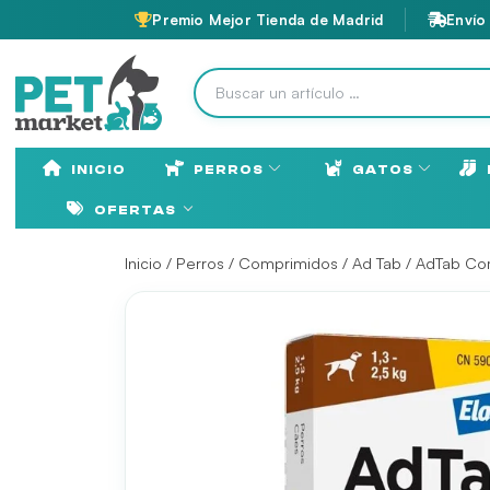
Premio Mejor Tienda de Madrid
Envío
INICIO
PERROS
GATOS
OFERTAS
Inicio
/
Perros
/
Comprimidos
/
Ad Tab
/ AdTab Com