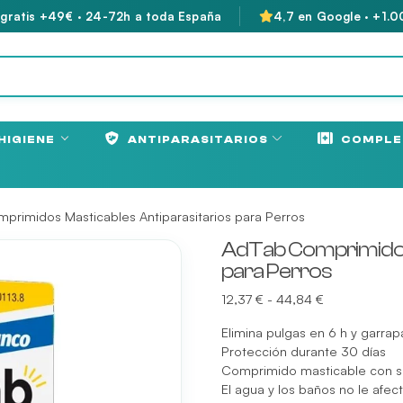
 gratis +49€ · 24-72h a toda España
4,7 en Google · +1.0
HIGIENE
ANTIPARASITARIOS
COMPLE
primidos Masticables Antiparasitarios para Perros
AdTab Comprimidos 
para Perros
Rango
12,37
€
-
44,84
€
de
Elimina pulgas en 6 h y garrap
precios:
Protección durante 30 días
desde
Comprimido masticable con sa
12,37 €
El agua y los baños no le afec
hasta