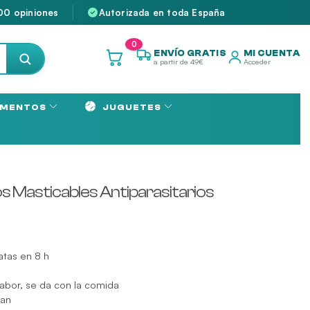
00 opiniones
Autorizada en toda España
0
ENVÍO GRATIS
MI CUENTA
a partir de 49€
Acceder
MENTOS
JUGUETES
Masticables Antiparasitarios
atas en 8 h
bor, se da con la comida
tan