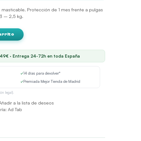
asticable. Protección de 1 mes frente a pulgas
,3 – 2,5 kg.
arrito
 49€ · Entrega 24-72h en toda España
✓
14 días para devolver*
✓
Premiada Mejor Tienda de Madrid
ón legal).
Añadir a la lista de deseos
ría:
Ad Tab