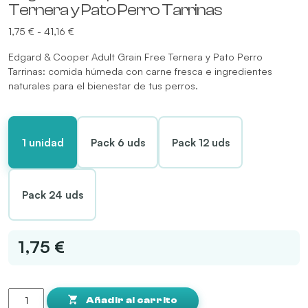
Ternera y Pato Perro Tarrinas
Rango
1,75
€
-
41,16
€
de
Edgard & Cooper Adult Grain Free Ternera y Pato Perro
precios:
Tarrinas: comida húmeda con carne fresca e ingredientes
desde
naturales para el bienestar de tus perros.
1,75 €
hasta
41,16 €
1 unidad
Pack 6 uds
Pack 12 uds
Pack 24 uds
1,75 €
Edgard
&
Añadir al carrito