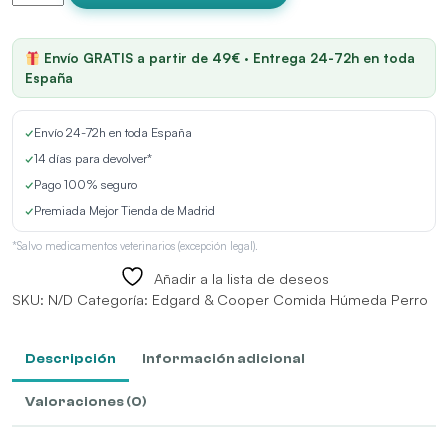
Cooper
Adult
Grain
Envío GRATIS a partir de 49€ · Entrega 24-72h en toda
Free
España
Ternera
y
✓
Envío 24-72h en toda España
Pato
Perro
✓
14 días para devolver*
Tarrinas
✓
Pago 100% seguro
cantidad
✓
Premiada Mejor Tienda de Madrid
*Salvo medicamentos veterinarios (excepción legal).
Añadir a la lista de deseos
SKU:
N/D
Categoría:
Edgard & Cooper Comida Húmeda Perro
Descripción
Información adicional
Valoraciones (0)