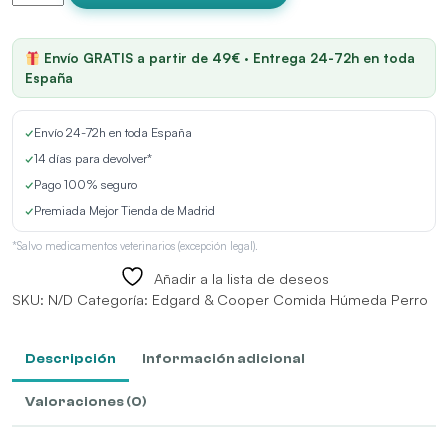
Cooper
Adult
Grain
Envío GRATIS a partir de 49€ · Entrega 24-72h en toda
Free
España
Venado
y
✓
Envío 24-72h en toda España
Pato
Perro
✓
14 días para devolver*
Latas
✓
Pago 100% seguro
cantidad
✓
Premiada Mejor Tienda de Madrid
*Salvo medicamentos veterinarios (excepción legal).
Añadir a la lista de deseos
SKU:
N/D
Categoría:
Edgard & Cooper Comida Húmeda Perro
Descripción
Información adicional
Valoraciones (0)