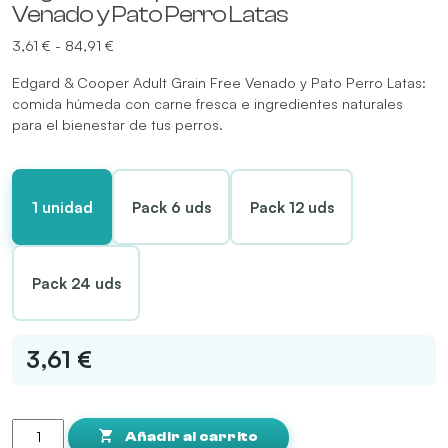
Venado y Pato Perro Latas
Rango
3,61
€
-
84,91
€
de
Edgard & Cooper Adult Grain Free Venado y Pato Perro Latas:
precios:
comida húmeda con carne fresca e ingredientes naturales
desde
para el bienestar de tus perros.
3,61 €
hasta
84,91 €
1 unidad
Pack 6 uds
Pack 12 uds
Pack 24 uds
3,61 €
Edgard
&
Añadir al carrito