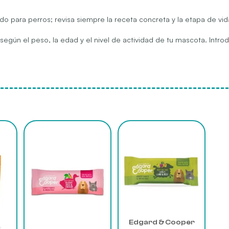
o para perros; revisa siempre la receta concreta y la etapa de vid
 según el peso, la edad y el nivel de actividad de tu mascota. Intr
Este
Este
producto
producto
tiene
tiene
múltiples
múltiples
variantes.
variantes.
Las
Las
opciones
opciones
se
se
Edgard & Cooper
pueden
pueden