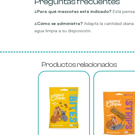
Preguntas frecuentes
¿Para qué mascotas está indicado?
Está pensad
¿Cómo se administra?
Adapta la cantidad diaria
agua limpia a su disposición.
Productos relacionados
Este
Este
producto
producto
tiene
tiene
múltiples
múltiples
variantes.
variantes.
Las
Las
opciones
opciones
se
se
pueden
pueden