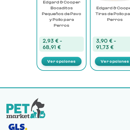
Edgard & Cooper
elegir
elegir
Bocaditos
Edgard & Coop
en
en
Pequeños de Pavo
Tiras de Pollo p
la
la
y Pollo para
Perros
página
página
Perros
de
de
producto
producto
2,93
€
-
3,90
€
-
Rango
Rango
68,91
€
91,73
€
de
de
precios:
precio
Ver opciones
Ver opciones
desde
desde
2,93 €
3,90 €
hasta
hasta
68,91 €
91,73 