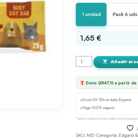
38,81 €
1 unidad
Pack 6 uds
1,65 €
Edgard
&
Añadir al c
Cooper
Barrita
de
Envío GRATIS a partir de
Pollo
con
Manzana
✓
Envío 24-72h en toda España
Zanahoria
✓
Pago 100% seguro
y
Arándanos
*Salvo medicamentos veterinarios (excepci
snack
para
SKU:
N/D
Categoría:
Edgard &