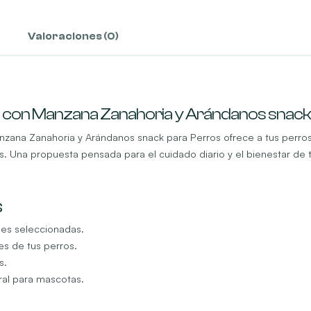
Perros
cantidad
Valoraciones (0)
o con Manzana Zanahoria y Arándanos snack
nzana Zanahoria y Arándanos snack para Perros ofrece a tus perros 
 Una propuesta pensada para el cuidado diario y el bienestar de tu
s
les seleccionadas.
es de tus perros.
s.
ral para mascotas.