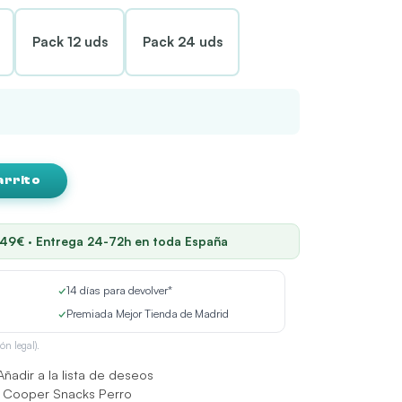
Pack 12 uds
Pack 24 uds
arrito
 49€ · Entrega 24-72h en toda España
✓
14 días para devolver*
✓
Premiada Mejor Tienda de Madrid
ón legal).
Añadir a la lista de deseos
 Cooper Snacks Perro