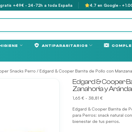
 gratis +49€ · 24-72h a toda España
4,7 en Google · +1.0
HIGIENE
ANTIPARASITARIOS
COMPLE
oper Snacks Perro
/ Edgard & Cooper Barrita de Pollo con Manzana
Edgard & Cooper Ba
Zanahoria y Aránda
Rango
1,65
€
-
38,81
€
de
Edgard & Cooper Barrita de P
precios:
para Perros: snack natural con
desde
bienestar de tus perros.
1,65 €
hasta