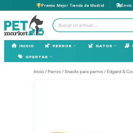
Premio Mejor Tienda de Madrid
Envío
INICIO
PERROS
GATOS
OFERTAS
Inicio
/
Perros
/
Snacks para perros
/
Edgard & Co