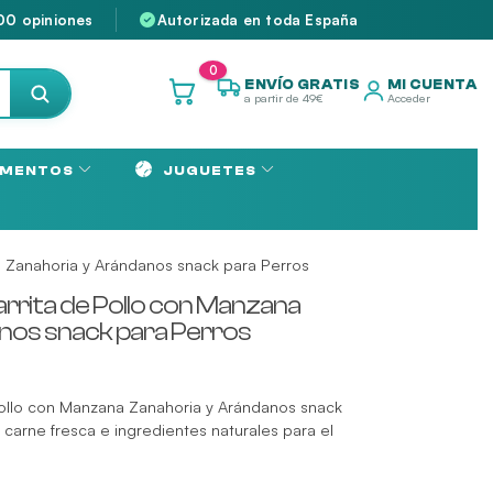
00 opiniones
Autorizada en toda España
0
ENVÍO GRATIS
MI CUENTA
a partir de 49€
Acceder
MENTOS
JUGUETES
 Zanahoria y Arándanos snack para Perros
rrita de Pollo con Manzana
nos snack para Perros
ollo con Manzana Zanahoria y Arándanos snack
 carne fresca e ingredientes naturales para el