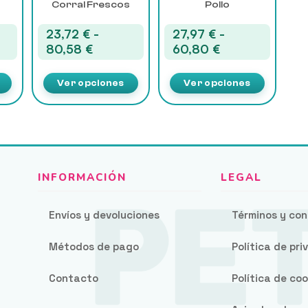
Corral Frescos
Pollo
página
página
de
de
23,72
€
-
27,97
€
-
producto
producto
o
Rango
Rango
80,58
€
60,80
€
de
de
os:
precios:
precios:
Ver opciones
Ver opciones
e
desde
desde
 €
23,72 €
27,97 €
hasta
hasta
 €
80,58 €
60,80 €
Envíos y devoluciones
Términos y con
Métodos de pago
Política de pr
Contacto
Política de coo