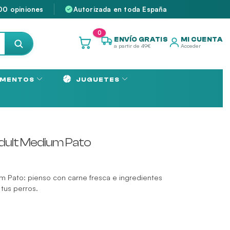
00 opiniones
Autorizada en toda España
0
ENVÍO GRATIS
MI CUENTA
a partir de 49€
Acceder
MENTOS
JUGUETES
dult Medium Pato
 Pato: pienso con carne fresca e ingredientes
 tus perros.