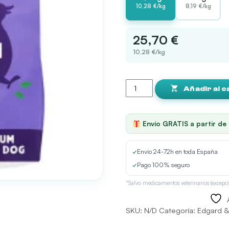
10,28 €/kg
8,19 €/kg
25,70 €
10,28 €/kg
Edgard
&
Añadir al c
Cooper
Adult
Medium
Envío GRATIS a partir de
Pato
cantidad
✓
Envío 24-72h en toda España
✓
Pago 100% seguro
*Salvo medicamentos veterinarios (excepci
SKU:
N/D
Categoría:
Edgard &