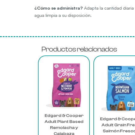
¿Cómo se administra?
Adapta la cantidad diaria
agua limpia a su disposición.
Productos relacionados
Este
Este
producto
producto
tiene
tiene
múltiples
múltiples
variantes.
variantes.
Las
Las
opciones
opciones
se
se
Edgard & Cooper
pueden
pueden
Edgard & Coop
Adult Plant Based
elegir
elegir
Adult Grain Fr
Remolacha y
en
en
Salmón Fresc
Calabaza
la
la