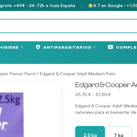
 gratis +49€ · 24-72h a toda España
4,7 en Google · +1.0
HIGIENE
ANTIPARASITARIOS
COMPLE
per Pienso Perro
/ Edgard & Cooper Adult Medium Pato
Edgard & Cooper A
Rango
25,70
€
-
57,30
€
de
Edgard & Cooper Adult Medium
precios:
naturales para el bienestar de
desde
25,70 €
hasta
57,30 €
2,5 kg
7 kg