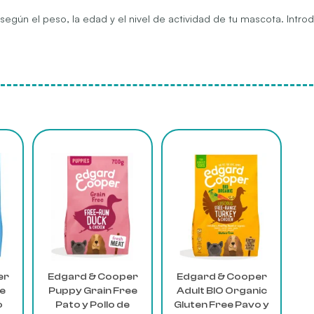
 según el peso, la edad y el nivel de actividad de tu mascota. Intr
Este
Este
producto
producto
tiene
tiene
múltiples
múltiples
variantes.
variantes.
Las
Las
opciones
opciones
se
se
pueden
pueden
er
Edgard & Cooper
Edgard & Cooper
elegir
elegir
ee
Puppy Grain Free
Adult BIO Organic
en
en
o
Pato y Pollo de
Gluten Free Pavo y
la
la