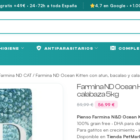
 gratis +49€ · 24-72h a toda España
4,7 en Google · +1.0
HIGIENE
ANTIPARASITARIOS
COMPLE
Farmina ND CAT
/ Farmina ND Ocean Kitten con atun, bacalao y cal
Farmina ND Ocean Ki
calabaza 5kg
El
El
59,99
€
56,99
€
precio
precio
Pienso Farmina N&D Ocean K
original
actual
100% grain free · DHA para de
era:
es:
Para gatitos en crecimiento · 
59,99 €.
56,99 €.
Disponible en
Tienda PetMar