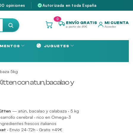
00 opiniones
Autorizada en toda España
0
ENVÍO GRATIS
MI CUENTA
a partir de 49€
Acceder
MENTOS
JUGUETES
abaza 5kg
tten con atun, bacalao y
itten
— atún, bacalao y calabaza · 5 kg
sarrollo cerebral · rico en Omega-3
ingredientes frescos italianos
ket
· Envío 24-72h · Gratis +49€