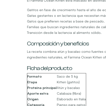
El Farmina Ocean Kitten está indicado en distintas
Gatitos en fase de crecimiento hasta el año de e
Gatas gestantes o en lactancia que necesitan má
Gatos que prefieren recetas a base de pescado.
Familias que buscan ingredientes naturales de cal
Transición desde la lactancia al alimento sólido.
Composición y beneficios
La receta combina atún y bacalao como fuentes de 
ingredientes naturales, el Farmina Ocean Kitten of
Ficha del producto
Formato
Saco de 5 kg
Etapa
Kitten (gatitos)
Proteína principal
Atún y bacalao
Aporte extra
Calabaza (fibra)
Origen
Elaborado en Italia
Categoría
Pienso para gatos