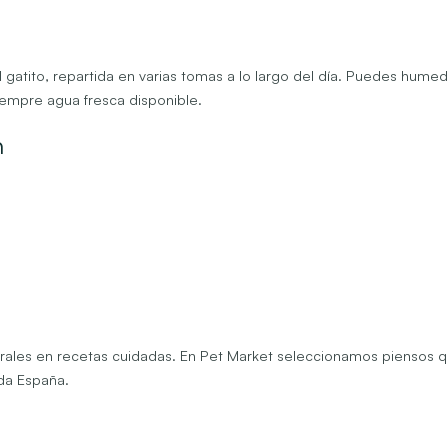
el gatito, repartida en varias tomas a lo largo del día. Puedes hu
siempre agua fresca disponible.
n
ales en recetas cuidadas. En Pet Market seleccionamos piensos que
da España.