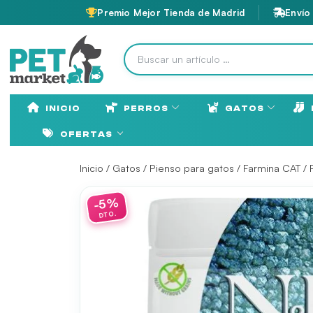
Premio Mejor Tienda de Madrid
Envío
INICIO
PERROS
GATOS
OFERTAS
Inicio
/
Gatos
/
Pienso para gatos
/
Farmina CAT
/