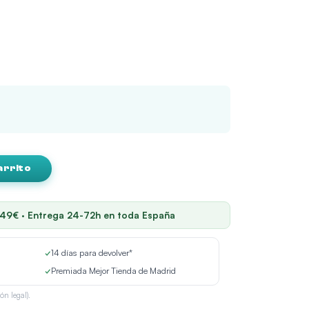
arrito
 49€ · Entrega 24-72h en toda España
✓
14 días para devolver*
✓
Premiada Mejor Tienda de Madrid
ón legal).