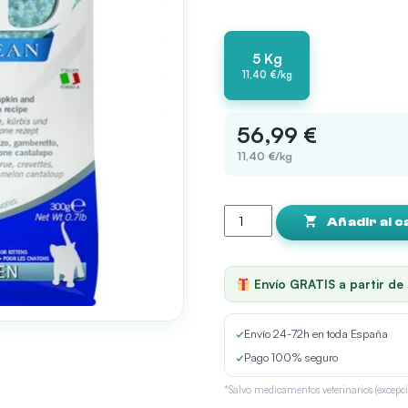
5 Kg
11,40 €/kg
56,99 €
11,40 €/kg
Farmina
ND
Añadir al c
Ocean
Kitten
con
Envío GRATIS a partir de
atun,
bacalao
y
✓
Envío 24-72h en toda España
calabaza
✓
Pago 100% seguro
5kg
cantidad
*Salvo medicamentos veterinarios (excepci