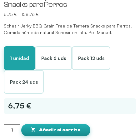
Snacks para Perros
Rango
6,75
€
-
158,76
€
de
Schesir Jerky BBQ Grain Free de Ternera Snacks para Perros.
precios:
Comida húmeda natural Schesir en lata. Pet Market.
desde
6,75 €
hasta
158,76 €
1 unidad
Pack 6 uds
Pack 12 uds
Pack 24 uds
6,75 €
Schesir
Jerky
Añadir al carrito
BBQ