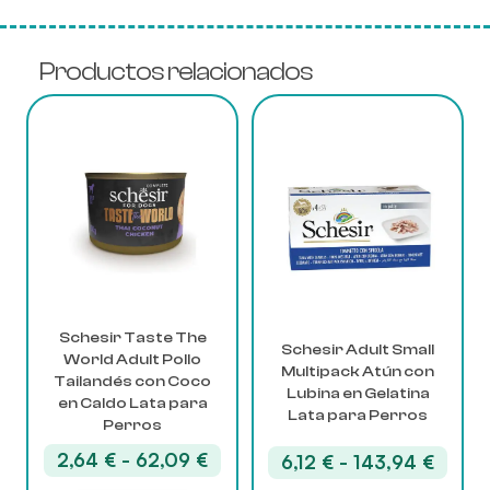
Productos relacionados
Este
Este
producto
producto
tiene
tiene
múltiples
múltiples
variantes.
variantes.
Las
Las
opciones
opciones
se
se
pueden
pueden
elegir
elegir
Schesir Taste The
Schesir Adult Small
World Adult Pollo
en
en
Multipack Atún con
Tailandés con Coco
la
la
Lubina en Gelatina
en Caldo Lata para
página
página
Lata para Perros
Perros
de
de
producto
producto
Rango
2,64
€
-
62,09
€
Rang
6,12
€
-
143,94
€
de
de