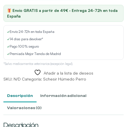
Grain
Free
Envío GRATIS a partir de 49€ · Entrega 24-72h en toda
de
España
Ternera
Snacks
✓
Envío 24-72h en toda España
para
Perros
✓
14 días para devolver*
cantidad
✓
Pago 100% seguro
✓
Premiada Mejor Tienda de Madrid
*Salvo medicamentos veterinarios (excepción legal).
Añadir a la lista de deseos
SKU:
N/D
Categoría:
Schesir Húmedo Perro
Descripción
Información adicional
Valoraciones (0)
Descripción