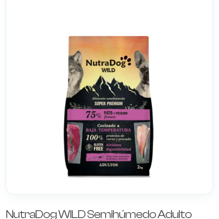
NutraDog WILD Semihúmedo Adulto