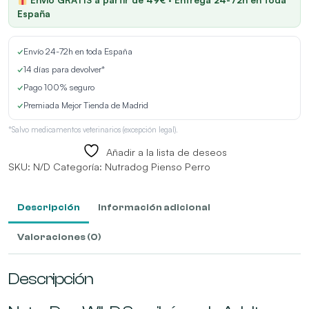
Pato
España
y
Pescado
✓
Envío 24-72h en toda España
cantidad
✓
14 días para devolver*
✓
Pago 100% seguro
✓
Premiada Mejor Tienda de Madrid
*Salvo medicamentos veterinarios (excepción legal).
Añadir a la lista de deseos
SKU:
N/D
Categoría:
Nutradog Pienso Perro
Descripción
Información adicional
Valoraciones (0)
Descripción