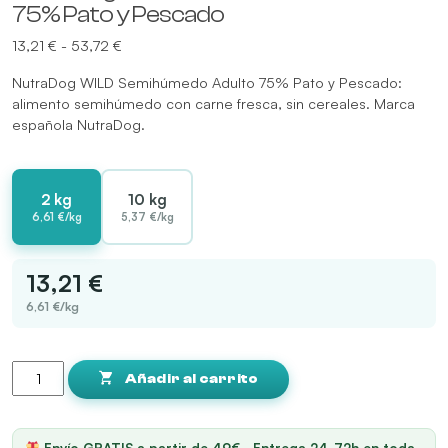
75% Pato y Pescado
Rango
13,21
€
-
53,72
€
de
NutraDog WILD Semihúmedo Adulto 75% Pato y Pescado:
precios:
alimento semihúmedo con carne fresca, sin cereales. Marca
desde
española NutraDog.
13,21 €
hasta
53,72 €
2 kg
10 kg
6,61 €/kg
5,37 €/kg
13,21 €
6,61 €/kg
NutraDog
WILD
Añadir al carrito
Semihúmedo
Adulto
75%
Envío GRATIS a partir de 49€ · Entrega 24-72h en toda