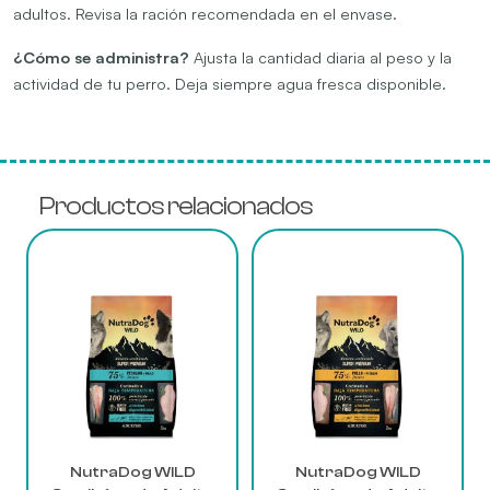
adultos. Revisa la ración recomendada en el envase.
¿Cómo se administra?
Ajusta la cantidad diaria al peso y la
actividad de tu perro. Deja siempre agua fresca disponible.
Productos relacionados
Este
Este
producto
producto
tiene
tiene
múltiples
múltiples
variantes.
variantes.
Las
Las
opciones
opciones
se
se
pueden
pueden
elegir
elegir
NutraDog WILD
NutraDog WILD