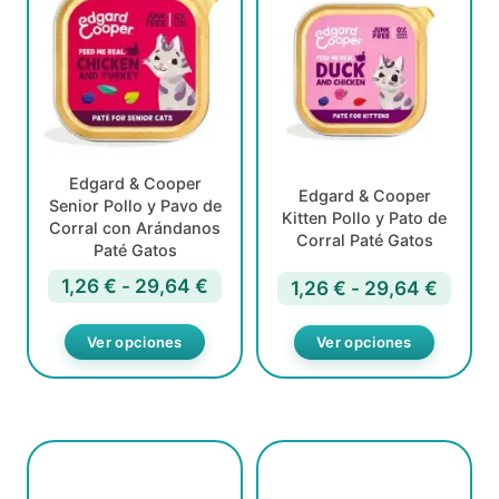
tiene
tiene
múltiples
múltiples
variantes.
variantes.
Las
Las
opciones
opciones
se
se
pueden
pueden
Edgard & Cooper
elegir
elegir
Edgard & Cooper
Senior Pollo y Pavo de
en
en
Kitten Pollo y Pato de
Corral con Arándanos
la
la
Corral Paté Gatos
Paté Gatos
página
página
de
de
Rango
1,26
€
-
29,64
€
Rango
1,26
€
-
29,64
€
producto
producto
de
de
precios:
precio
Ver opciones
Ver opciones
desde
desde
1,26 €
1,26 €
hasta
hasta
29,64 €
29,64
Este
Este