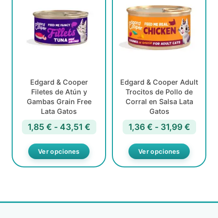
producto
producto
tiene
tiene
múltiples
múltiples
variantes.
variantes.
Las
Las
opciones
opciones
se
se
pueden
pueden
Edgard & Cooper
Edgard & Cooper Adult
elegir
elegir
Filetes de Atún y
Trocitos de Pollo de
en
en
Gambas Grain Free
Corral en Salsa Lata
la
la
Lata Gatos
Gatos
página
página
de
de
Rango
Rango
1,85
€
-
43,51
€
1,36
€
-
31,99
€
producto
producto
de
de
precios:
precio
Ver opciones
Ver opciones
desde
desde
1,85 €
1,36 €
hasta
hasta
43,51 €
31,99 