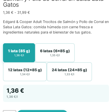
Gatos
Rango
1,36
€
-
31,99
€
de
Edgard & Cooper Adult Trocitos de Salmón y Pollo de Corral en
precios:
Salsa Lata Gatos: comida húmeda con carne fresca e
desde
ingredientes naturales para el bienestar de tus gatos.
1,36 €
hasta
31,99 €
1 lata (85 g)
6 latas (6x85 g)
1,36 €/l
1,35 €/l
12 latas (12x85 g)
24 latas (24x85 g)
1,34 €/l
1,33 €/l
1,36 €
1,36 €/l
Edgard