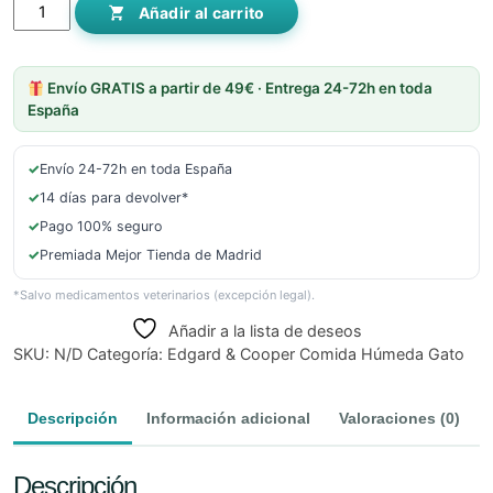
&
Añadir al carrito
Cooper
Adult
Trocitos
Envío GRATIS a partir de 49€ · Entrega 24-72h en toda
de
España
Salmón
y
✓
Envío 24-72h en toda España
Pollo
de
✓
14 días para devolver*
Corral
✓
Pago 100% seguro
en
✓
Premiada Mejor Tienda de Madrid
Salsa
Lata
*Salvo medicamentos veterinarios (excepción legal).
Gatos
Añadir a la lista de deseos
cantidad
SKU:
N/D
Categoría:
Edgard & Cooper Comida Húmeda Gato
Descripción
Información adicional
Valoraciones (0)
Descripción