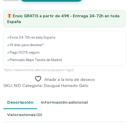
Me
Sterilized
Codorniz
Envío GRATIS a partir de 49€ · Entrega 24-72h en toda
Latas
España
para
Gatos
✓
Envío 24-72h en toda España
cantidad
✓
14 días para devolver*
✓
Pago 100% seguro
✓
Premiada Mejor Tienda de Madrid
*Salvo medicamentos veterinarios (excepción legal).
Añadir a la lista de deseos
SKU:
N/D
Categoría:
Disugual Húmedo Gato
Descripción
Información adicional
Valoraciones (0)