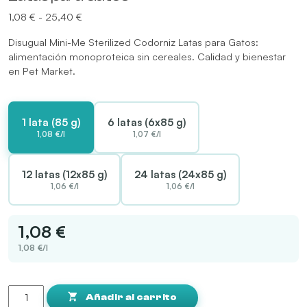
Rango
1,08
€
-
25,40
€
de
Disugual Mini-Me Sterilized Codorniz Latas para Gatos:
precios:
alimentación monoproteica sin cereales. Calidad y bienestar
desde
en Pet Market.
1,08 €
hasta
25,40 €
1 lata (85 g)
6 latas (6x85 g)
1,08 €/l
1,07 €/l
12 latas (12x85 g)
24 latas (24x85 g)
1,06 €/l
1,06 €/l
1,08 €
1,08 €/l
Disugual
Mini-
Añadir al carrito