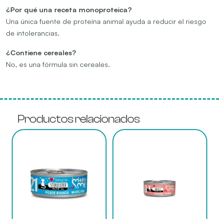
¿Por qué una receta monoproteica?
Una única fuente de proteína animal ayuda a reducir el riesgo
de intolerancias.
¿Contiene cereales?
No, es una fórmula sin cereales.
Productos relacionados
Este
Este
producto
producto
tiene
tiene
múltiples
múltiples
variantes.
variantes.
Las
Las
opciones
opciones
se
se