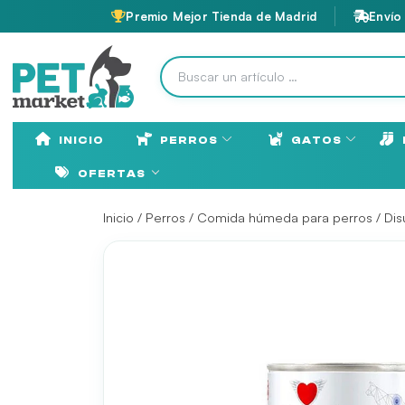
Premio Mejor Tienda de Madrid
Envío
INICIO
PERROS
GATOS
OFERTAS
Inicio
/
Perros
/
Comida húmeda para perros
/
Dis