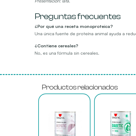
Presentación: lata.
Preguntas frecuentes
¿Por qué una receta monoproteica?
Una única fuente de proteína animal ayuda a reduci
¿Contiene cereales?
No, es una fórmula sin cereales.
Productos relacionados
Este
Este
producto
producto
tiene
tiene
múltiples
múltiples
variantes.
variantes.
Las
Las