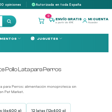
00 opiniones
Autorizada en toda España
0
ENVÍO GRATIS
MI CUENTA
a partir de 49€
Acceder
MENTOS
JUGUETES
te Pollo Lata para Perros
ata para Perros: alimentación monoproteica sin
 en Pet Market.
as (6x400 g)
12 latas (12x400 g)