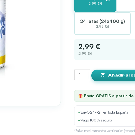
2,99 €/l
24 latas (24x400 g)
2,93 €/l
2,99 €
2,99 €/l
Disugual
Diet
Añadir al c
Struvite
Pollo
Lata
Envío GRATIS a partir de
para
Perros
cantidad
✓
Envío 24-72h en toda España
✓
Pago 100% seguro
*Salvo medicamentos veterinarios (excepci