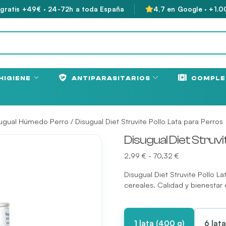
 gratis +49€ · 24-72h a toda España
4,7 en Google · +1.0
HIGIENE
ANTIPARASITARIOS
COMPLE
ugual Húmedo Perro
/ Disugual Diet Struvite Pollo Lata para Perros
Disugual Diet Struvi
Rango
2,99
€
-
70,32
€
de
Disugual Diet Struvite Pollo L
precios:
cereales. Calidad y bienestar
desde
2,99 €
hasta
70,32 €
1 lata (400 g)
6 lat