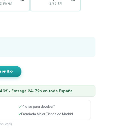
2,96 €/l
2,95 €/l
arrito
 49€ · Entrega 24-72h en toda España
✓
14 días para devolver*
✓
Premiada Mejor Tienda de Madrid
ón legal).