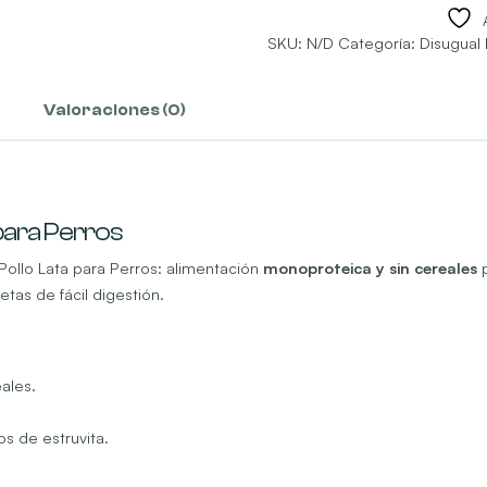
SKU:
N/D
Categoría:
Disugual
Valoraciones (0)
 para Perros
Pollo Lata para Perros: alimentación
monoproteica y sin cereales
p
tas de fácil digestión.
eales.
os de estruvita.