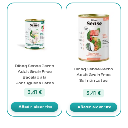
Dibaq Sense Perro
Dibaq Sense Perro
Adult Grain Free
Adult Grain Free
Bacalao a la
Salmón Latas
Portuguesa Latas
3,41
€
3,41
€
Añadir al carrito
Añadir al carrito