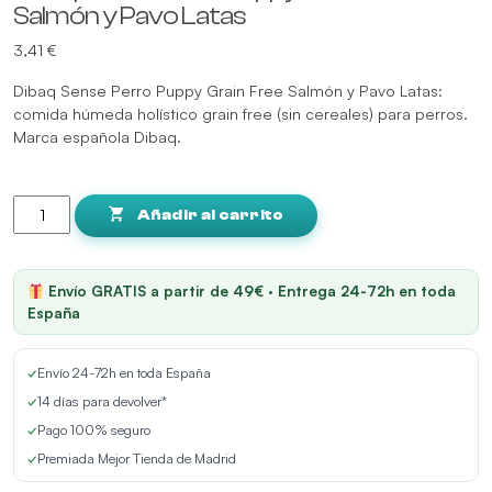
Salmón y Pavo Latas
3,41
€
Dibaq Sense Perro Puppy Grain Free Salmón y Pavo Latas:
comida húmeda holístico grain free (sin cereales) para perros.
Marca española Dibaq.
Dibaq
Sense
Añadir al carrito
Perro
Puppy
Grain
Envío GRATIS a partir de 49€ · Entrega 24-72h en toda
Free
España
Salmón
y
✓
Envío 24-72h en toda España
Pavo
Latas
✓
14 días para devolver*
cantidad
✓
Pago 100% seguro
✓
Premiada Mejor Tienda de Madrid