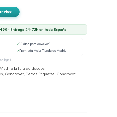
arrito
 49€ · Entrega 24-72h en toda España
✓
14 días para devolver*
✓
Premiada Mejor Tienda de Madrid
ón legal).
Añadir a la lista de deseos
es
,
Condrovet
,
Perros
Etiquetas:
Condrovet
,