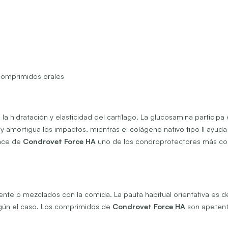
comprimidos orales
e la hidratación y elasticidad del cartílago. La glucosamina participa
ión y amortigua los impactos, mientras el colágeno nativo tipo II ayud
hace de
Condrovet Force HA
uno de los condroprotectores más co
ente o mezclados con la comida. La pauta habitual orientativa es d
según el caso. Los comprimidos de
Condrovet Force HA
son apetent