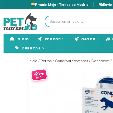
Premio Mejor Tienda de Madrid
Envío
INICIO
PERROS
GATOS
OFERTAS
Inicio
/
Perros
/
Condroprotectores
/
Condrovet
/