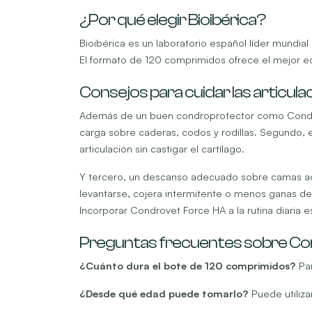
¿Por qué elegir Bioibérica?
Bioibérica es un laboratorio español líder mundia
El formato de 120 comprimidos ofrece el mejor eq
Consejos para cuidar las articula
Además de un buen condroprotector como Condrovet 
carga sobre caderas, codos y rodillas. Segundo, e
articulación sin castigar el cartílago.
Y tercero, un descanso adecuado sobre camas acol
levantarse, cojera intermitente o menos ganas de 
Incorporar Condrovet Force HA a la rutina diaria e
Preguntas frecuentes sobre Co
¿Cuánto dura el bote de 120 comprimidos?
Par
¿Desde qué edad puede tomarlo?
Puede utiliza