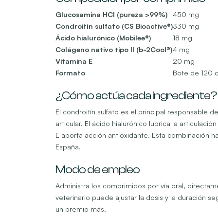
Glucosamina HCl (pureza >99%)
450 mg
Condroitín sulfato (CS Bioactive®)
330 mg
Ácido hialurónico (Mobilee®)
18 mg
Colágeno nativo tipo II (b-2Cool®)
4 mg
Vitamina E
20 mg
Formato
Bote de 120 
¿Cómo actúa cada ingrediente?
El condroitín sulfato es el principal responsable d
articular. El ácido hialurónico lubrica la articulac
E aporta acción antioxidante. Esta combinación 
España.
Modo de empleo
Administra los comprimidos por vía oral, directam
veterinario puede ajustar la dosis y la duración 
un premio más.