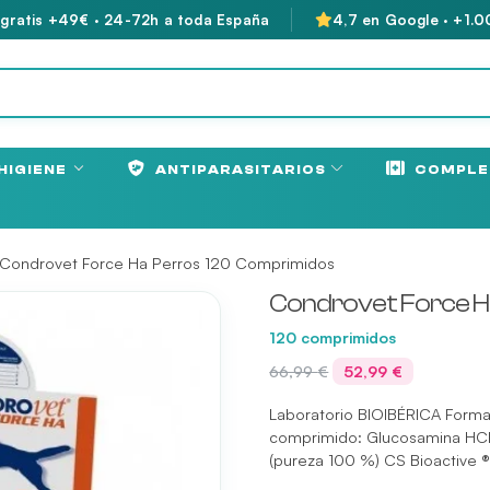
 gratis +49€ · 24-72h a toda España
4,7 en Google · +1.0
HIGIENE
ANTIPARASITARIOS
COMPLE
 Condrovet Force Ha Perros 120 Comprimidos
Condrovet Force H
120 comprimidos
El
El
66,99
€
52,99
€
precio
precio
Laboratorio BIOIBÉRICA Form
original
actual
comprimido: Glucosamina HCI 
era:
es:
(pureza 100 %) CS Bioactive 
66,99 €.
52,99 €.