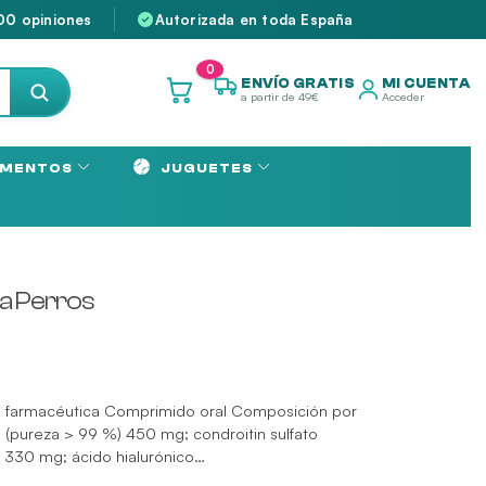
00 opiniones
Autorizada en toda España
0
ENVÍO GRATIS
MI CUENTA
a partir de 49€
Acceder
MENTOS
JUGUETES
a Perros
a farmacéutica Comprimido oral Composición por
(pureza > 99 %) 450 mg; condroitin sulfato
® 330 mg; ácido hialurónico…