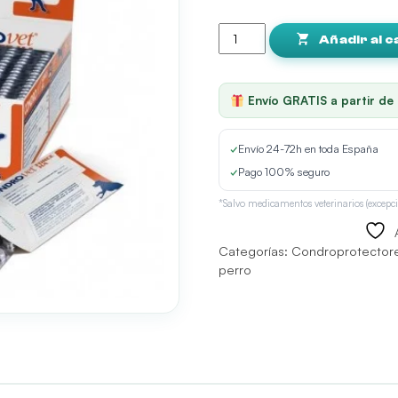
Condrovet
Force
Añadir al c
Ha
Perros
120
Envío GRATIS a partir de
Comprimidos
cantidad
✓
Envío 24-72h en toda España
✓
Pago 100% seguro
*Salvo medicamentos veterinarios (excepci
Categorías:
Condroprotector
perro