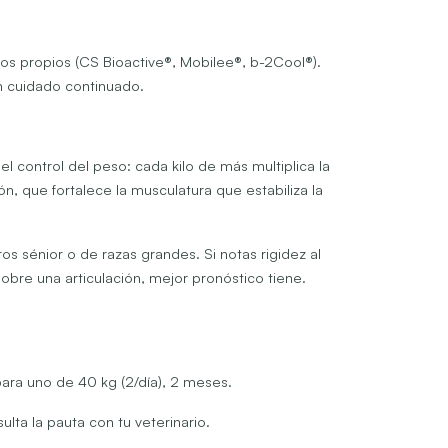
dios propios (CS Bioactive®, Mobilee®, b-2Cool®).
n cuidado continuado.
 control del peso: cada kilo de más multiplica la
n, que fortalece la musculatura que estabiliza la
 sénior o de razas grandes. Si notas rigidez al
obre una articulación, mejor pronóstico tiene.
ara uno de 40 kg (2/día), 2 meses.
lta la pauta con tu veterinario.