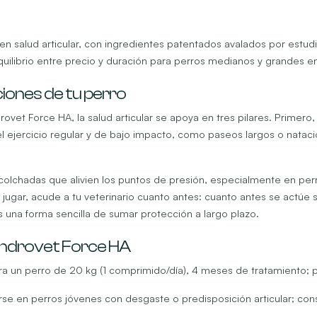
l en salud articular, con ingredientes patentados avalados por estu
uilibrio entre precio y duración para perros medianos y grandes e
ciones de tu perro
Force HA, la salud articular se apoya en tres pilares. Primero, el
l ejercicio regular y de bajo impacto, como paseos largos o natació
chadas que alivien los puntos de presión, especialmente en perros
jugar, acude a tu veterinario cuanto antes: cuanto antes se actúe s
s una forma sencilla de sumar protección a largo plazo.
ndrovet Force HA
a un perro de 20 kg (1 comprimido/día), 4 meses de tratamiento; p
rse en perros jóvenes con desgaste o predisposición articular; consu