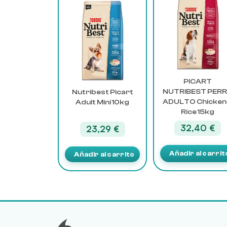
PICART
NUTRIBEST PER
Nutribest Picart
ADULTO Chicken
Adult Mini 10kg
Rice 15kg
32,40
€
23,29
€
Añadir al carrit
Añadir al carrito