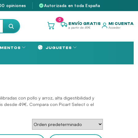
00 opiniones
Autorizada en toda España
0
ENVÍO GRATIS
MI CUENTA
a partir de 49€
Acceder
MENTOS
JUGUETES
radas con pollo y arroz, alta digestibilidad y
ratis desde 49€. Compara con
Picart Select
o el