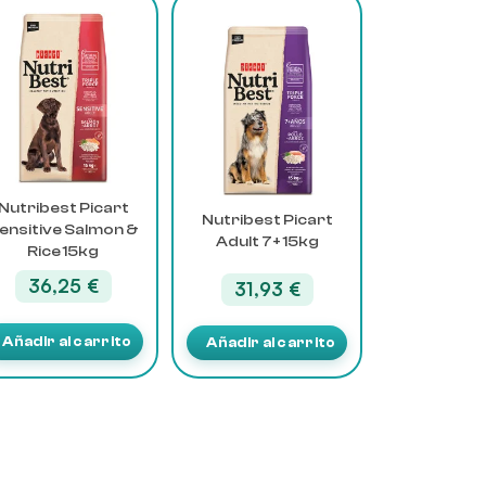
Nutribest Picart
Nutribest Picart
ensitive Salmon &
Adult 7+ 15kg
Rice 15kg
36,25
€
31,93
€
Añadir al carrito
Añadir al carrito