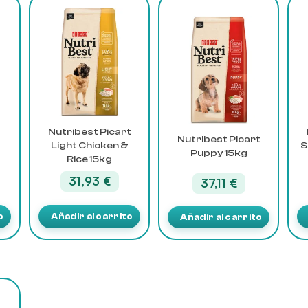
Nutribest Picart
Nutribest Picart
Light Chicken &
S
Puppy 15kg
Rice 15kg
31,93
€
37,11
€
o
Añadir al carrito
Añadir al carrito