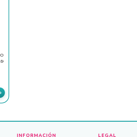
RO
 &
o