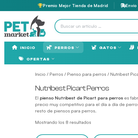
Premio Mejor Tienda de Madrid
Envío
INICIO
PERROS
GATOS
OFERTAS
Inicio
/
Perros
/
Pienso para perros
/ Nutribest Pic
Nutribest Picart Perros
El
pienso Nutribest de Picart para perros
es fabr
precio muy competitivo para el día a día de perr
resto de
piensos para perros
.
Mostrando los 8 resultados