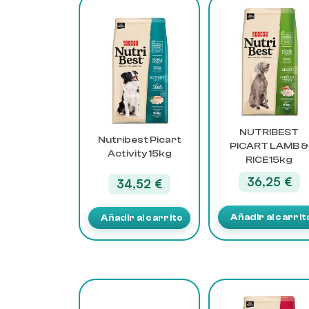
NUTRIBEST
Nutribest Picart
PICART LAMB &
Activity 15kg
RICE 15kg
36,25
€
34,52
€
Añadir al carrit
Añadir al carrito