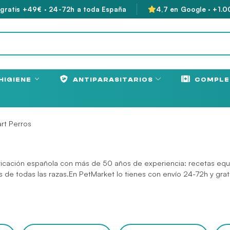
 gratis +49€ · 24-72h a toda España
4,7 en Google · +1.0
HIGIENE
ANTIPARASITARIOS
COMPLE
art Perros
icación española con más de 50 años de experiencia: recetas equilib
os de todas las razas.En PetMarket lo tienes con envío 24-72h y g