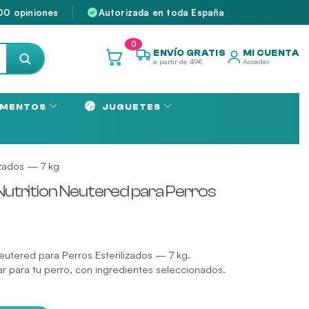
00 opiniones
Autorizada en toda España
0
ENVÍO GRATIS
MI CUENTA
a partir de 49€
Acceder
MENTOS
JUGUETES
izados — 7 kg
Nutrition Neutered para Perros
Neutered para Perros Esterilizados — 7 kg.
ar para tu perro, con ingredientes seleccionados.