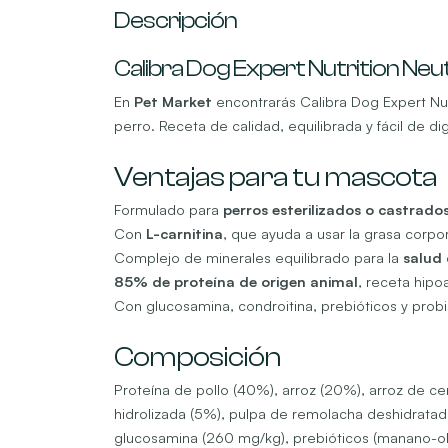
Descripción
Calibra Dog Expert Nutrition Neu
En
Pet Market
encontrarás Calibra Dog Expert Nutr
perro. Receta de calidad, equilibrada y fácil de d
Ventajas para tu mascota
Formulado para
perros esterilizados o castrado
Con
L-carnitina
, que ayuda a usar la grasa corpo
Complejo de minerales equilibrado para la
salud 
85% de proteína de origen animal
, receta hipoa
Con glucosamina, condroitina, prebióticos y probiót
Composición
Proteína de pollo (40%), arroz (20%), arroz de c
hidrolizada (5%), pulpa de remolacha deshidratada
glucosamina (260 mg/kg), prebióticos (manano-ol