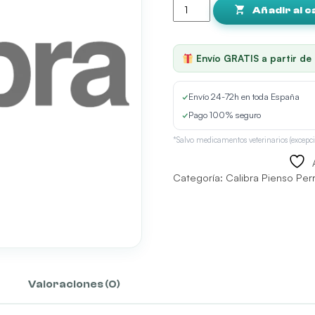
Dog
Añadir al c
Expert
Nutrition
Neutered
Envío GRATIS a partir de
para
Perros
Esterilizados
✓
Envío 24-72h en toda España
—
✓
Pago 100% seguro
7
kg
*Salvo medicamentos veterinarios (excepci
cantidad
Categoría:
Calibra Pienso Per
Valoraciones (0)