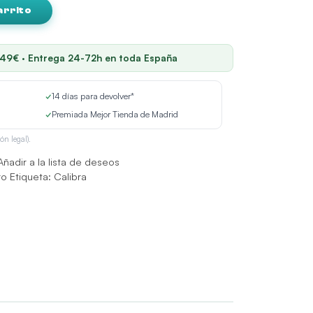
arrito
 49€ · Entrega 24-72h en toda España
✓
14 días para devolver*
✓
Premiada Mejor Tienda de Madrid
ón legal).
Añadir a la lista de deseos
ro
Etiqueta:
Calibra