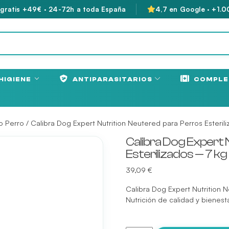
 gratis +49€ · 24-72h a toda España
4,7 en Google · +1.0
HIGIENE
ANTIPARASITARIOS
COMPLE
o Perro
/ Calibra Dog Expert Nutrition Neutered para Perros Esteril
Calibra Dog Expert 
Esterilizados — 7 kg
39,09
€
Calibra Dog Expert Nutrition 
Nutrición de calidad y bienest
Calibra