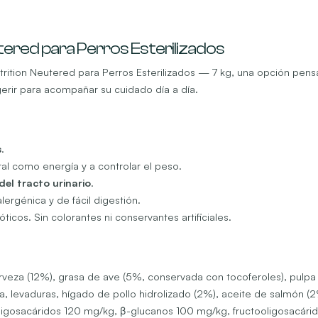
tered para Perros Esterilizados
ition Neutered para Perros Esterilizados — 7 kg, una opción pensada
igerir para acompañar su cuidado día a día.
s
.
ral como energía y a controlar el peso.
del tracto urinario
.
lergénica y de fácil digestión.
icos. Sin colorantes ni conservantes artificiales.
erveza (12%), grasa de ave (5%, conservada con tocoferoles), pulp
, levaduras, hígado de pollo hidrolizado (2%), aceite de salmón (2%
igosacáridos 120 mg/kg, β-glucanos 100 mg/kg, fructooligosacárid