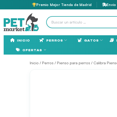
Premio Mejor Tienda de Madrid
Envío
INICIO
PERROS
GATOS
OFERTAS
Inicio
/
Perros
/
Pienso para perros
/
Calibra Piens