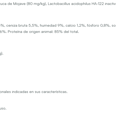
uca de Mojave (80 mg/kg), Lactobacillus acidophilus HA-122 inactiva
a 5%, ceniza bruta 5,5%, humedad 9%, calcio 1,2%, fósforo 0,8%, 
. Proteína de origen animal: 85% del total.
).
onales indicadas en sus características.
uso.