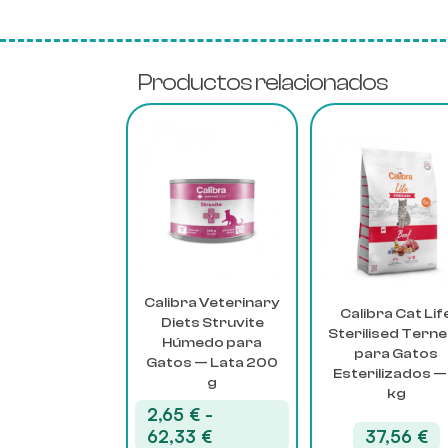
Productos relacionados
Este
producto
tiene
múltiples
variantes.
Las
opciones
se
Calibra Veterinary
pueden
Calibra Cat Lif
Diets Struvite
elegir
Sterilised Tern
Húmedo para
en
para Gatos
Gatos — Lata 200
la
Esterilizados —
g
página
kg
de
2,65
€
-
producto
Rango
62,33
€
37,56
€