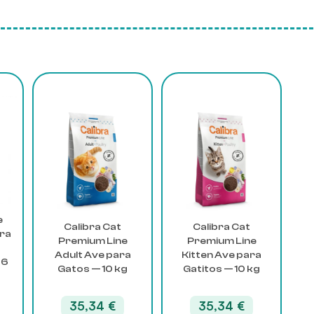
e
Calibra Cat
Calibra Cat
era
Premium Line
Premium Line
Adult Ave para
Kitten Ave para
 6
Gatos — 10 kg
Gatitos — 10 kg
35,34
€
35,34
€