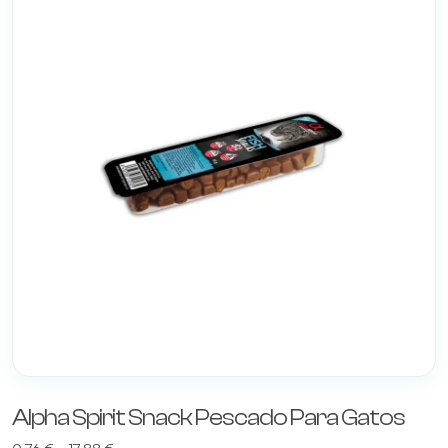
Alpha Spirit Snack Pescado Para Gatos
Rango
0,76
€
-
17,88
€