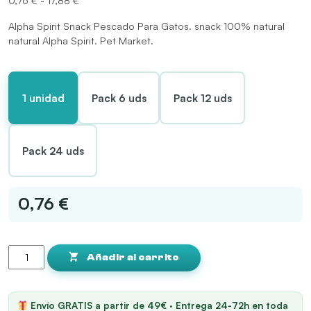
de
Alpha Spirit Snack Pescado Para Gatos. snack 100% natural
precios:
natural Alpha Spirit. Pet Market.
desde
0,76 €
hasta
17,88 €
1 unidad
Pack 6 uds
Pack 12 uds
Pack 24 uds
0,76 €
Alpha
Spirit
Añadir al carrito
Snack
Pescado
Para
Envío GRATIS a partir de 49€ · Entrega 24-72h en toda