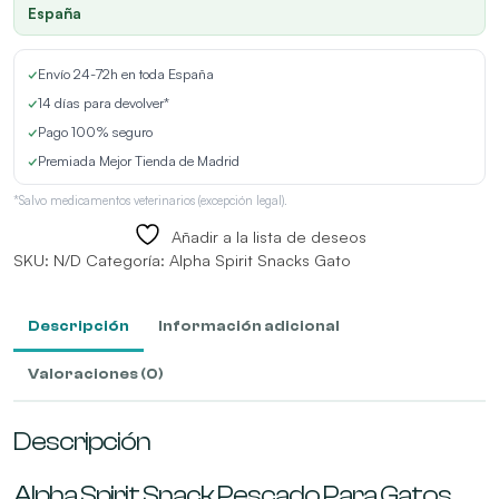
Gatos
España
cantidad
✓
Envío 24-72h en toda España
✓
14 días para devolver*
✓
Pago 100% seguro
✓
Premiada Mejor Tienda de Madrid
*Salvo medicamentos veterinarios (excepción legal).
Añadir a la lista de deseos
SKU:
N/D
Categoría:
Alpha Spirit Snacks Gato
Descripción
Información adicional
Valoraciones (0)
Descripción
Alpha Spirit Snack Pescado Para Gatos