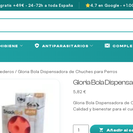
 gratis +49€ · 24-72h a toda España
4,7 en Google · +1.0
HIGIENE
ANTIPARASITARIOS
COMPLE
ederos
/ Gloria Bola Dispensadora de Chuches para Perros
Gloria Bola Dispen
5,82
€
Gloria Bola Dispensadora de 
Calidad y bienestar para el cu
Gloria
Bola
Añadir al c