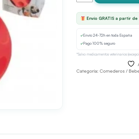
Dispensadora
de
Chuches
Envío GRATIS a partir de
para
Perros
cantidad
✓
Envío 24-72h en toda España
✓
Pago 100% seguro
*Salvo medicamentos veterinarios (excepci
Categoría:
Comederos / Beb