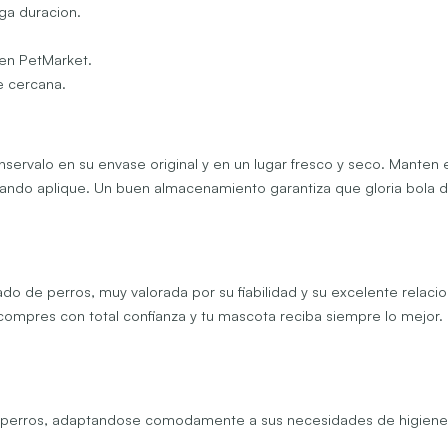
rga duracion.
en PetMarket.
te cercana.
servalo en su envase original y en un lugar fresco y seco. Manten 
uando aplique. Un buen almacenamiento garantiza que gloria bola d
ado de perros, muy valorada por su fiabilidad y su excelente relac
mpres con total confianza y tu mascota reciba siempre lo mejor. 
 perros, adaptandose comodamente a sus necesidades de higiene y