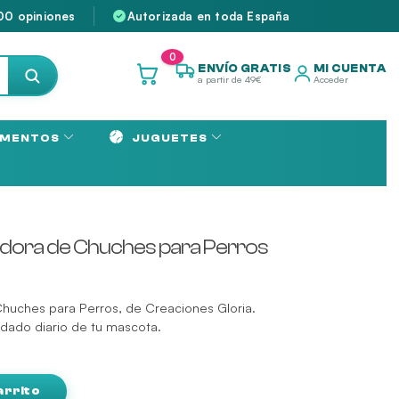
00 opiniones
Autorizada en toda España
0
ENVÍO GRATIS
MI CUENTA
a partir de 49€
Acceder
MENTOS
JUGUETES
sadora de Chuches para Perros
Chuches para Perros, de Creaciones Gloria.
idado diario de tu mascota.
arrito