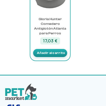
Gloria Hunter
Comedero
Antiglotón Atlanta
para Perros
17,03
€
Añadir al carrito