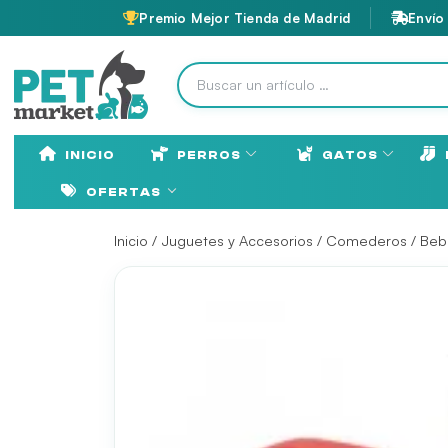
Premio Mejor Tienda de Madrid
Envío
INICIO
PERROS
GATOS
OFERTAS
Inicio
/
Juguetes y Accesorios
/
Comederos / Beb