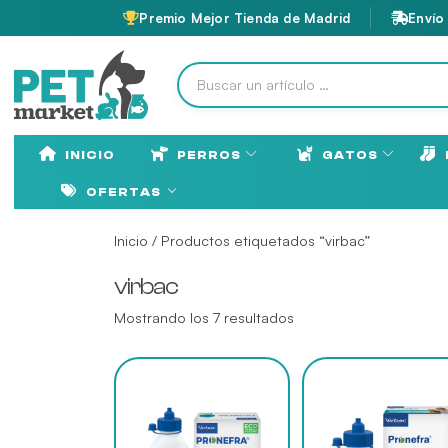
Premio Mejor Tienda de Madrid
Envío
INICIO
PERROS
GATOS
OFERTAS
Inicio
/ Productos etiquetados “virbac”
virbac
Mostrando los 7 resultados