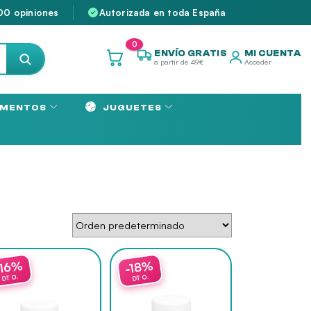
00 opiniones
Autorizada en toda España
0
ENVÍO GRATIS
MI CUENTA
a partir de 49€
Acceder
MENTOS
JUGUETES