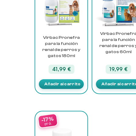
Virbac Pronefr
Virbac Pronefra
para la función
para la función
renal de perros 
renal de perros y
gatos 60ml
gatos 180ml
19,99
€
41,99
€
Añadir al carrito
Añadir al carrit