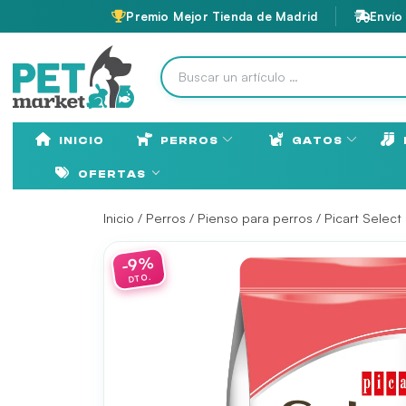
Premio Mejor Tienda de Madrid
Envío
INICIO
PERROS
GATOS
OFERTAS
Inicio
/
Perros
/
Pienso para perros
/
Picart Select