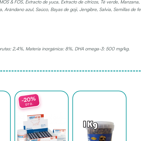
co MOS & FOS, Extracto de yuca, Extracto de cítricos, Té verde, Manza
ta, Arándano azul, Saúco, Bayas de goji, Jengibre, Salvia, Semillas de 
s brutas: 2,4%, Materia inorgánica: 8%, DHA omega-3: 500 mg/kg.