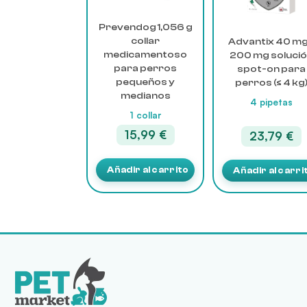
Prevendog 1,056 g
collar
Advantix 40 mg
medicamentoso
200 mg soluci
para perros
spot-on para
pequeños y
perros (≤ 4 kg
medianos
4 pipetas
1 collar
15,99
€
23,79
€
Añadir al carrito
Añadir al carri