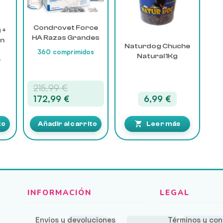
Condrovet Force
 +
HA Razas Grandes
ón
Naturdog Chuche
360 comprimidos
Natural 1Kg
)
El
215,99
€
precio
El
172,99
€
6,99
€
original
precio
era:
actual
to
Añadir al carrito
Leer más
215,99 €.
es:
172,99 €.
Envíos y devoluciones
Términos y con