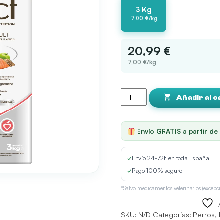
3 Kg
7,00 €/kg
20,99 €
7,00 €/kg
Picart
Select
Añadir al c
MINI
ADULT
Salmon
Envío GRATIS a partir de
and
Rice
cantidad
✓
Envío 24-72h en toda España
✓
Pago 100% seguro
*Salvo medicamentos veterinarios (excepci
SKU:
N/D
Categorías:
Perros
,