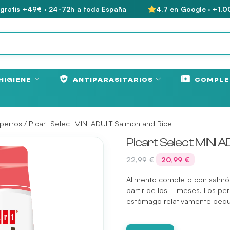
 gratis +49€ · 24-72h a toda España
4,7 en Google · +1.0
HIGIENE
ANTIPARASITARIOS
COMPLE
 perros
/ Picart Select MINI ADULT Salmon and Rice
Picart Select MINI 
El
El
22,99
€
20,99
€
precio
precio
Alimento completo con salmón
original
actual
partir de los 11 meses. Los pe
era:
es:
estómago relativamente pequ
22,99 €.
20,99 €.