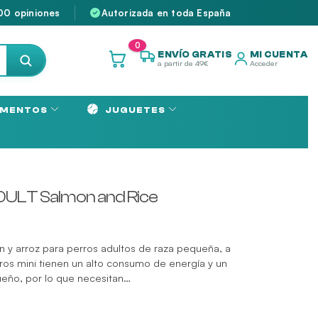
00 opiniones
Autorizada en toda España
0
ENVÍO GRATIS
MI CUENTA
a partir de 49€
Acceder
MENTOS
JUGUETES
ADULT Salmon and Rice
 y arroz para perros adultos de raza pequeña, a
rros mini tienen un alto consumo de energía y un
eño, por lo que necesitan…